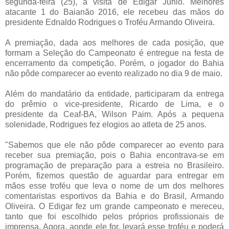
segunda-feira (25), a visita de Edigar Junio. Melhores
atacante 1 do Baianão 2016, ele recebeu das mãos do
presidente Ednaldo Rodrigues o Troféu Armando Oliveira.
A premiação, dada aos melhores de cada posição, que
formam a Seleção do Campeonato é entregue na festa de
encerramento da competição. Porém, o jogador do Bahia
não pôde comparecer ao evento realizado no dia 9 de maio.
Além do mandatário da entidade, participaram da entrega
do prêmio o vice-presidente, Ricardo de Lima, e o
presidente da Ceaf-BA, Wilson Paim. Após a pequena
solenidade, Rodrigues fez elogios ao atleta de 25 anos.
"Sabemos que ele não pôde comparecer ao evento para
receber sua premiação, pois o Bahia encontrava-se em
programação de preparação para a estreia no Brasileiro.
Porém, fizemos questão de aguardar para entregar em
mãos esse troféu que leva o nome de um dos melhores
comentaristas esportivos da Bahia e do Brasil, Armando
Oliveira. O Edigar fez um grande campeonato e mereceu,
tanto que foi escolhido pelos próprios profissionais de
imprensa. Agora, aonde ele for, levará esse troféu e poderá