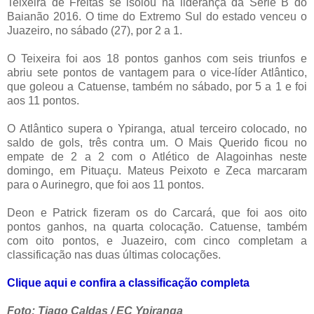
Teixeira de Freitas se isolou na liderança da Série B do
Baianão 2016. O time do Extremo Sul do estado venceu o
Juazeiro, no sábado (27), por 2 a 1.
O Teixeira foi aos 18 pontos ganhos com seis triunfos e
abriu sete pontos de vantagem para o vice-líder Atlântico,
que goleou a Catuense, também no sábado, por 5 a 1 e foi
aos 11 pontos.
O Atlântico supera o Ypiranga, atual terceiro colocado, no
saldo de gols, três contra um. O Mais Querido ficou no
empate de 2 a 2 com o Atlético de Alagoinhas neste
domingo, em Pituaçu. Mateus Peixoto e Zeca marcaram
para o Aurinegro, que foi aos 11 pontos.
Deon e Patrick fizeram os do Carcará, que foi aos oito
pontos ganhos, na quarta colocação. Catuense, também
com oito pontos, e Juazeiro, com cinco completam a
classificação nas duas últimas colocações.
Clique aqui e confira a classificação completa
Foto: Tiago Caldas / EC Ypiranga