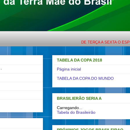
DE TERÇA A SEXTA O ESPORTE CO
TABELA DA COPA 2018
-
Página inicial
TABELA DA COPA DO MUNDO
BRASILIERÃO SERIA A
Carregando...
Tabela do Brasileirão