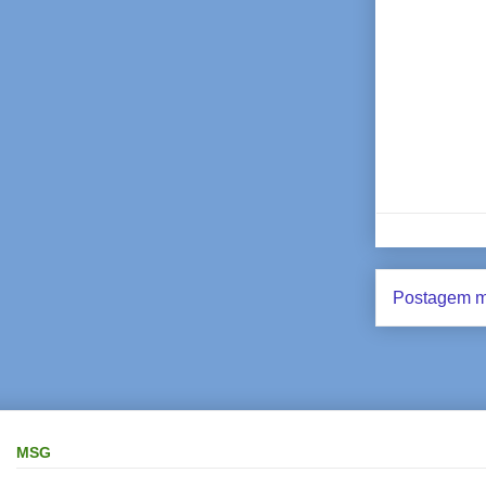
Postagem m
MSG