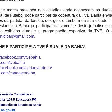
que marca presença nos estádios onde acontecem os duel
pal de Futebol pode participar da cobertura da TVE Bahia envi
 da partida, da torcida, dos gols e também da sua cidade. 
 estado da Bahia já participam ativamente deste jornalismo c
ão exibidos durante a programação esportiva da TVE. O 
unicipal@gmail.com
.
 E PARTICIPE! A TVE É SUA! É DA BAHIA!
.facebook.com/tveba
hia
ter.com/tvebahia
.facebook.com/carta
overdeba/
ter.com/cartaoverd
eba
ssoria de Comunicação
hia / 107.5 Educadora FM
Educação do Estado da Bahia
ba.gov.br