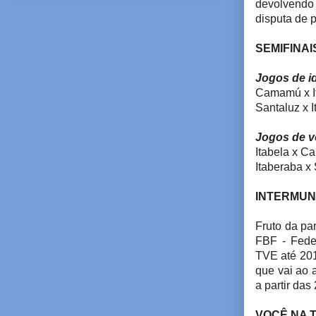
devolvendo
disputa de 
SEMIFINAI
Jogos de id
Camamú x It
Santaluz x 
Jogos de vo
Itabela x 
Itaberaba x
INTERMUNI
Fruto da par
FBF - Fede
TVE até 201
que vai ao 
a partir das
VOCÊ NA 