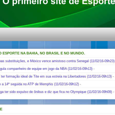
O ESPORTE NA BAHIA, NO BRASIL E NO MUNDO.
nas substituições, e México vence amistoso contra Senegal (11/02/16-09h23)
ngula companheiro de equipe em jogo da NBA (11/02/16-09h13)
-
i ter formação ideal de Tite em sua estreia na Libertadores (11/02/16-09h13)
-
e a 14ª seguida no ATP de Memphis (11/02/16-09h12)
-
ga ter sido expulso de ônibus e diz que fica no Olympique (11/02/16-09h09)
-
DE