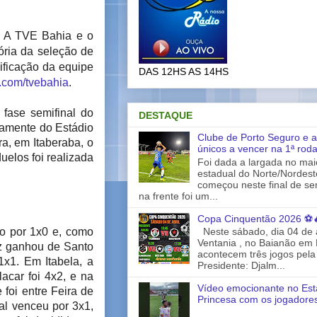
l. A TVE Bahia e o
ória da seleção de
ificação da equipe
DAS 12HS AS 14HS
.com/tvebahia
.
 fase semifinal do
DESTAQUE
etamente do Estádio
Clube de Porto Seguro e a
a, em Itaberaba, o
únicos a vencer na 1ª rod
uelos foi realizada
Foi dada a largada no ma
estadual do Norte/Nordes
começou neste final de s
na frente foi um...
Copa Cinquentão 2026 ⚽
o por 1x0 e, como
Neste sábado, dia 04 de a
Ventania , no Baianão em 
uz ganhou de Santo
acontecem três jogos pela
x1. Em Itabela, a
Presidente: Djalm...
acar foi 4x2, e na
Vídeo emocionante no Est
 foi entre Feira de
Princesa com os jogadores
al venceu por 3x1,