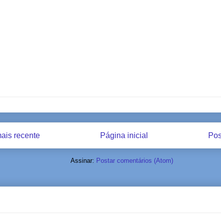
ais recente
Página inicial
Pos
Assinar:
Postar comentários (Atom)