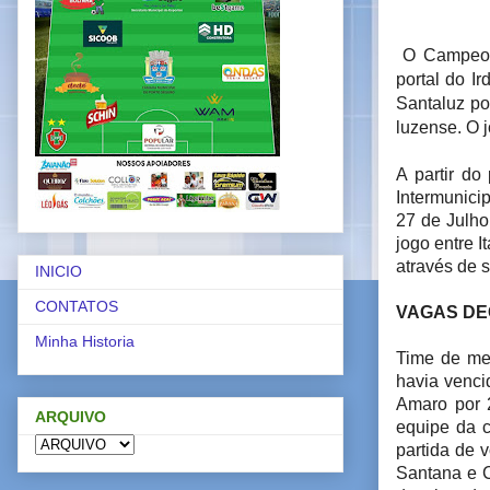
O Campeona
portal do Ir
Santaluz po
luzense. O 
A partir do
Intermunici
27 de Julho
jogo entre I
através de 
INICIO
CONTATOS
VAGAS DE
Minha Historia
Time de me
havia venci
Amaro por 
ARQUIVO
equipe da c
partida de v
Santana e C