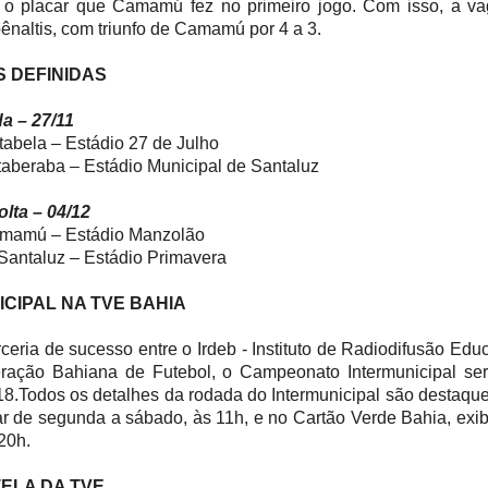
 o placar que Camamú fez no primeiro jogo. Com isso, a vag
pênaltis, com triunfo de Camamú por 4 a 3.
S DEFINIDAS
a – 27/11
abela – Estádio 27 de Julho
Itaberaba – Estádio Municipal de Santaluz
lta – 04/12
Camamú – Estádio Manzolão
 Santaluz – Estádio Primavera
CIPAL NA TVE BAHIA
ceria de sucesso entre o Irdeb - Instituto de Radiodifusão Edu
ração Bahiana de Futebol, o Campeonato Intermunicipal será
8.Todos os detalhes da rodada do Intermunicipal são destaqu
ar de segunda a sábado, às 11h, e no Cartão Verde Bahia, exi
 20h.
TELA DA TVE