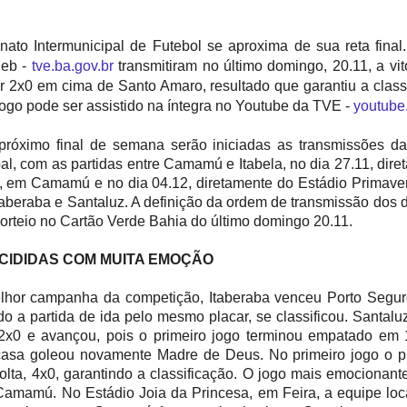
to Intermunicipal de Futebol se aproxima de sua reta fina
deb -
tve.ba.gov.br
transmitiram no último domingo, 20.11, a vit
r 2x0 em cima de Santo Amaro, resultado que garantiu a class
jogo pode ser assistido na íntegra no Youtube da TVE -
youtube
 próximo final de semana serão iniciadas as transmissões da
pal, com as partidas entre Camamú e Itabela, no dia 27.11, dir
, em Camamú e no dia 04.12, diretamente do Estádio Primaver
taberaba e Santaluz. A definição da ordem de transmissão dos d
sorteio no Cartão Verde Bahia do último domingo 20.11.
CIDIDAS COM MUITA EMOÇÃO
lhor campanha da competição, Itaberaba venceu Porto Segur
do a partida de ida pelo mesmo placar, se classificou. Santal
2x0 e avançou, pois o primeiro jogo terminou empatado em 1
asa goleou novamente Madre de Deus. No primeiro jogo o pl
olta, 4x0, garantindo a classificação. O jogo mais emocionante
amamú. No Estádio Joia da Princesa, em Feira, a equipe loc