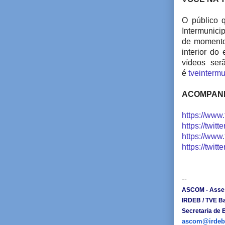
O público 
Intermunici
de momentos
interior do
vídeos ser
é
tveinterm
ACOMPANHE
https://www
https://twit
https://www
https://twit
--
ASCOM - Asse
IRDEB / TVE Ba
Secretaria de 
ascom@irdeb.