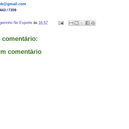
deb@gmail.com
7443 / 7359
geirinho No Esporte
às
16:57
comentário:
um comentário