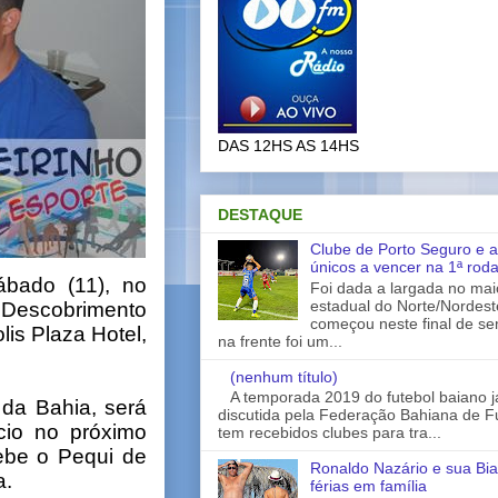
DAS 12HS AS 14HS
DESTAQUE
Clube de Porto Seguro e a
únicos a vencer na 1ª rod
ábado (11), no
Foi dada a largada no ma
estadual do Norte/Nordes
 Descobrimento
começou neste final de s
is Plaza Hotel,
na frente foi um...
(nenhum título)
A temporada 2019 do futebol baiano 
 da Bahia, será
discutida pela Federação Bahiana de Fu
cio no próximo
tem recebidos clubes para tra...
ebe o Pequi de
Ronaldo Nazário e sua Bia
a.
férias em família