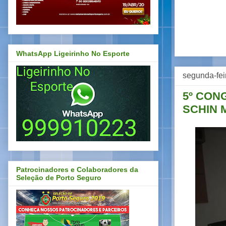
WhatsApp Ligeirinho No Esporte
segunda-fei
5º CON
SCHIN 
Patrocinadores e Colaboradores da
Seleção de Porto Seguro