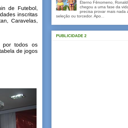
Eterno Fênomeno, Ronaldo
chegou a uma fase da vid
n de Futebol,
precisa provar mais nada 
dades inscritas
seleção ou torcedor. Apo...
tan, Caravelas,
PUBLICIDADE 2
o por todos os
tabela de jogos