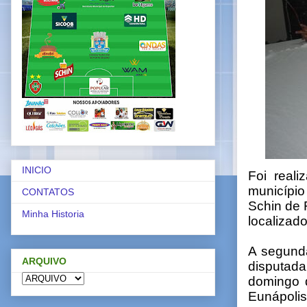
INICIO
Foi real
município
CONTATOS
Schin de 
Minha Historia
localizad
A segunda
ARQUIVO
disputada
domingo d
Eunápolis