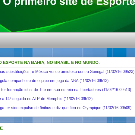
O ESPORTE NA BAHIA, NO BRASIL E NO MUNDO.
nas substituições, e México vence amistoso contra Senegal (11/02/16-09h23)
ngula companheiro de equipe em jogo da NBA (11/02/16-09h13)
-
i ter formação ideal de Tite em sua estreia na Libertadores (11/02/16-09h13)
-
e a 14ª seguida no ATP de Memphis (11/02/16-09h12)
-
ga ter sido expulso de ônibus e diz que fica no Olympique (11/02/16-09h09)
-
DE