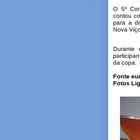
O 5º Con
contou co
para a di
Nova Viço
Durante 
participa
da copa.
Fonte eu
Fotos Li