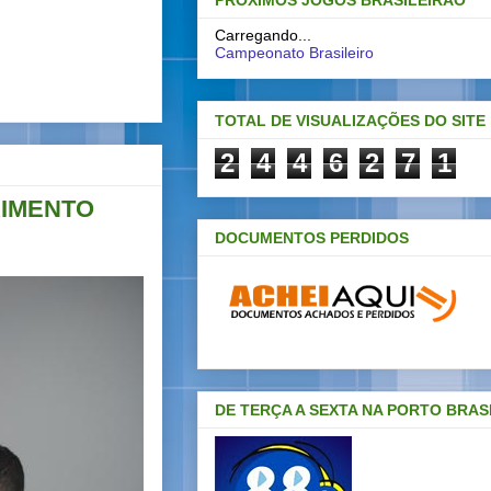
PRÓXIMOS JOGOS BRASILEIRAO
Carregando...
Campeonato Brasileiro
TOTAL DE VISUALIZAÇÕES DO SITE
2
4
4
6
2
7
1
RIMENTO
DOCUMENTOS PERDIDOS
DE TERÇA A SEXTA NA PORTO BRAS