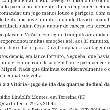
 complementar, o Rubro-Negro consolidou o domín
ado para si no momentos finais da primeira etapa
 comandar um jogo menos louco e perigoso. Com c
o tento aos nove minutos, quando David cruzou b
artilheiro Alan Costa anotar de cabeça seu terceir
no placar, o Vitória conseguiu tranquilizar ainda m
roporcionou muitas emoções até, aos 35 minutos, 
no chão e tocar para David ampliar a vantagem r
tos depois, em lance fortuito, Negueba, que havi
hutou e contou com desvio em Patric para vencer o
 Miguel. Nada que diminua consideravelmente o c
 o embate de volta.
2 x 3 Vitória - Jogo de ida das quartas de final d
e
tádio Lindolfo Montes, em Teresina (PI)
Quarta-feira, 29, às 21h45
a (V), em 1’, e Brizuela (R), aos 4' do 1º T; Público: