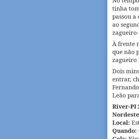
No tempo
tinha tom
passou a
ao segund
zagueiro-
À frente 
que não p
zagueiro 
Dois minu
entrar, c
Fernando
Leão para
River-PI 
Nordest
Local:
Es
Quando:
Gols:
Kiez