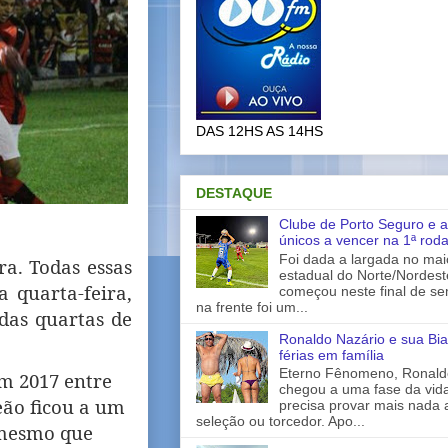
DAS 12HS AS 14HS
DESTAQUE
Clube de Porto Seguro e a
únicos a vencer na 1ª rod
Foi dada a largada no ma
ra. Todas essas
estadual do Norte/Nordes
a quarta-feira,
começou neste final de s
na frente foi um...
 das quartas de
Ronaldo Nazário e sua Bia
férias em família
Eterno Fênomeno, Ronaldo
m 2017 entre
chegou a uma fase da vid
Leão ficou a um
precisa provar mais nada 
seleção ou torcedor. Apo...
 mesmo que