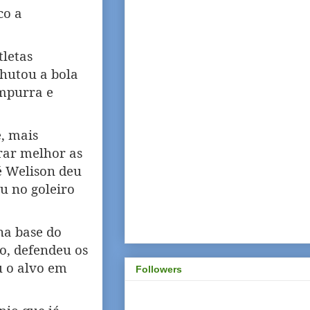
co a
tletas
chutou a bola
empurra e
, mais
rar melhor as
sé Welison deu
ou no goleiro
na base do
o, defendeu os
u o alvo em
Followers