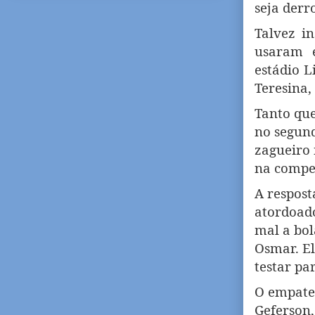
seja derro
Talvez in
usaram 
estádio L
Teresina,
Tanto que
no segund
zagueiro 
na compe
A respost
atordoado
mal a bol
Osmar. El
testar pa
O empate 
Geferson,