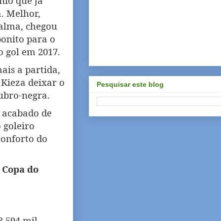
io que já
. Melhor,
alma, chegou
onito para o
o gol em 2017.
ais a partida,
Kieza deixar o
Pesquisar este blog
ubro-negra.
a acabado de
 goleiro
onforto do
a Copa do
 3.594 mil