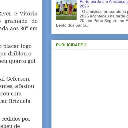
Porto perde em Amistoso p
2026
O amistoso preparatório 
iver e Vitória
2026 aconteceu na tarde d
o gramado do
20, em Porto Seguro, no E
Bento dos Santo...
tada aos 30° em
 placar logo
PUBLICIDADE 2
ue driblou o
seu quarto gol
ral Geferson,
entes, afastou
ficou com
car Brizuela
 cedidos por
cebeu de