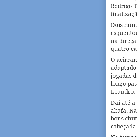
Rodrigo T
finalizaç
Dois minu
esquentou
na direçã
quatro ca
O acirram
adaptado 
jogadas d
longo pas
Leandro.
Daí até a
abafa. Nã
bons chut
cabeçada