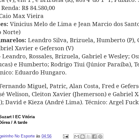
 Renda: R$ 84.580,00
Caio Max Vieira
es:
Vinicius Melo de Lima e Jean Marcio dos Santos
 Norte)
amarelos:
Leandro Silva, Brizuela, Humberto (P), C
briel Xavier e Geferson (V)
-
Leandro, Rossales, Brizuela, Gabriel e Wesley; O
ucas) e Humberto; Rodrigo Tiui (Júnior Paraíba), T
cnico: Eduardo Hungaro.
Fernando Miguel, Patric, Alan Costa, Fred e Gefers
osé Welison, Cleiton Xavier (Jhemerson) e Gabriel 
); David e Kieza (André Lima). Técnico: Argel Fuck
uzart l EC Vitória
Dórea / A tarde
geirinho No Esporte
às
04:56