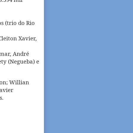
 (trio do Rio
leiton Xavier,
smar, André
ety (Negueba) e
on; Willian
Xavier
s.