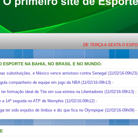
DE TERÇA A SEXTA O ESPORTE COM LI
O ESPORTE NA BAHIA, NO BRASIL E NO MUNDO.
nas substituições, e México vence amistoso contra Senegal (11/02/16-09h23)
ngula companheiro de equipe em jogo da NBA (11/02/16-09h13)
-
i ter formação ideal de Tite em sua estreia na Libertadores (11/02/16-09h13)
-
e a 14ª seguida no ATP de Memphis (11/02/16-09h12)
-
ga ter sido expulso de ônibus e diz que fica no Olympique (11/02/16-09h09)
-
DE