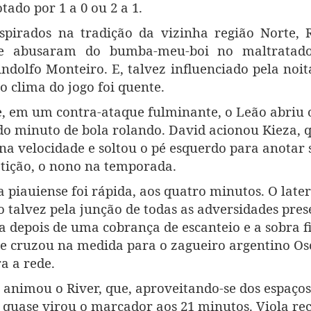
tado por 1 a 0 ou 2 a 1.
spirados na tradição da vizinha região Norte, R
e abusaram do bumba-meu-boi no maltratad
indolfo Monteiro. E, talvez influenciado pela noi
 o clima do jogo foi quente.
, em um contra-ataque fulminante, o Leão abriu o
o minuto de bola rolando. David acionou Kieza, q
na velocidade e soltou o pé esquerdo para anotar 
tição, o nono na temporada.
a piauiense foi rápida, aos quatro minutos. O late
 talvez pela junção de todas as adversidades pres
a depois de uma cobrança de escanteio e a sobra 
e cruzou na medida para o zagueiro argentino Os
ra a rede.
animou o River, que, aproveitando-se dos espaços
 quase virou o marcador aos 21 minutos. Viola re