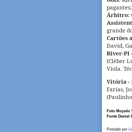
pagantes;
Árbitro:
Assistent
grande do
Cartões 
David, Ga
River-PI 
(Cléber L
Viola. Té
Vitória -
Farias, J
(Paulinho
Foto Moysés S
Fonte Daniel 
Postado por
Li