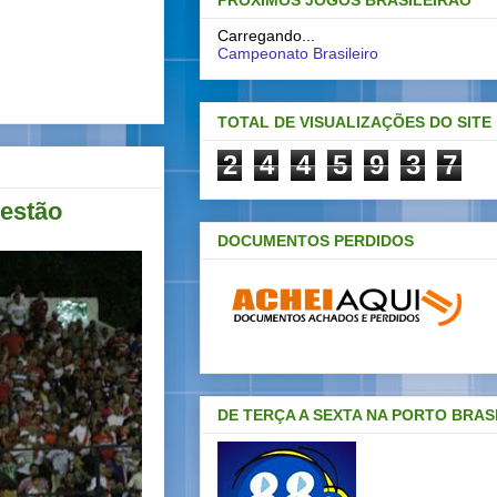
PRÓXIMOS JOGOS BRASILEIRAO
Carregando...
Campeonato Brasileiro
TOTAL DE VISUALIZAÇÕES DO SITE
2
4
4
5
9
3
7
destão
DOCUMENTOS PERDIDOS
DE TERÇA A SEXTA NA PORTO BRAS