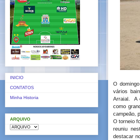
INICIO
O domingo 
CONTATOS
vários bai
Minha Historia
Arraial. A
como grand
campeão, po
ARQUIVO
O torneio f
reuniu ne
destacar no