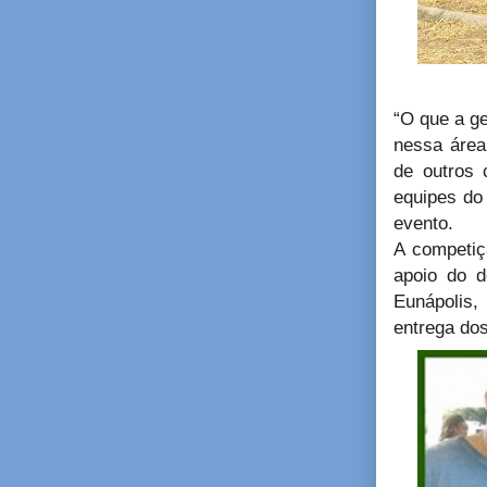
“O que a g
nessa área
de outros 
equipes do 
evento.
A competiç
apoio do d
Eunápolis,
entrega dos