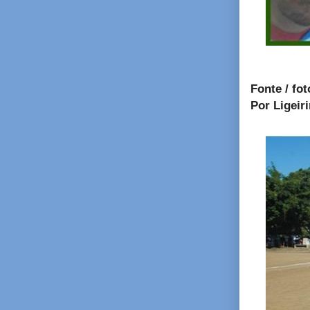
Fonte / f
Por Ligeir