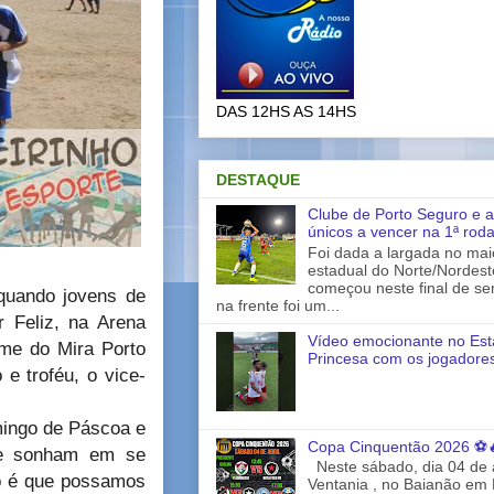
DAS 12HS AS 14HS
DESTAQUE
Clube de Porto Seguro e a
únicos a vencer na 1ª rod
Foi dada a largada no ma
estadual do Norte/Nordes
começou neste final de s
 quando jovens de
na frente foi um...
r Feliz, na Arena
Vídeo emocionante no Est
ime do Mira Porto
Princesa com os jogadores
e troféu, o vice-
omingo de Páscoa e
Copa Cinquentão 2026 ⚽
que sonham em se
Neste sábado, dia 04 de a
ção é que possamos
Ventania , no Baianão em 