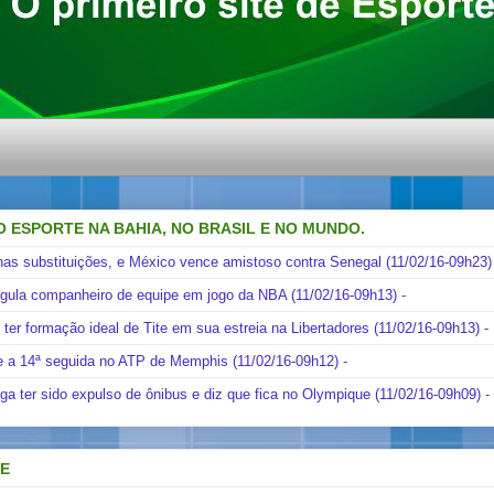
O ESPORTE NA BAHIA, NO BRASIL E NO MUNDO.
nas substituições, e México vence amistoso contra Senegal (11/02/16-09h23)
ngula companheiro de equipe em jogo da NBA (11/02/16-09h13)
-
i ter formação ideal de Tite em sua estreia na Libertadores (11/02/16-09h13)
-
e a 14ª seguida no ATP de Memphis (11/02/16-09h12)
-
ga ter sido expulso de ônibus e diz que fica no Olympique (11/02/16-09h09)
-
DE