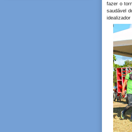
fazer o tor
saudável d
idealizador