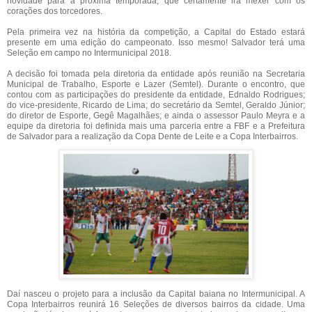
novidade para a próxima temporada, que certamente irá mexer com os
corações dos torcedores.
Pela primeira vez na história da competição, a Capital do Estado estará
presente em uma edição do campeonato. Isso mesmo! Salvador terá uma
Seleção em campo no Intermunicipal 2018.
A decisão foi tomada pela diretoria da entidade após reunião na Secretaria
Municipal de Trabalho, Esporte e Lazer (Semtel). Durante o encontro, que
contou com as participações do presidente da entidade, Ednaldo Rodrigues;
do vice-presidente, Ricardo de Lima; do secretário da Semtel, Geraldo Júnior;
do diretor de Esporte, Gegê Magalhães; e ainda o assessor Paulo Meyra e a
equipe da diretoria foi definida mais uma parceria entre a FBF e a Prefeitura
de Salvador para a realização da Copa Dente de Leite e a Copa Interbairros.
Daí nasceu o projeto para a inclusão da Capital baiana no Intermunicipal. A
Copa Interbairros reunirá 16 Seleções de diversos bairros da cidade. Uma