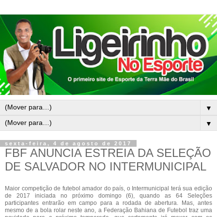
▼
▼
sexta-feira, 4 de agosto de 2017
FBF ANUNCIA ESTREIA DA SELEÇÃO
DE SALVADOR NO INTERMUNICIPAL
Maior competição de futebol amador do país, o Intermunicipal terá sua edição
de 2017 iniciada no próximo domingo (6), quando as 64 Seleções
participantes entrarão em campo para a rodada de abertura. Mas, antes
mesmo de a bola rolar neste ano, a Federação Bahiana de Futebol traz uma