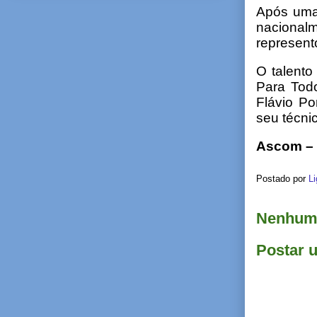
Após uma 
nacional
represent
O talento
Para Tod
Flávio Po
seu técnic
Ascom – 
Postado por
Li
Nenhum 
Postar 