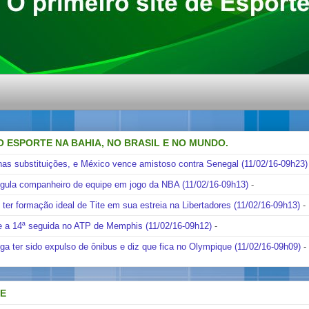
O ESPORTE NA BAHIA, NO BRASIL E NO MUNDO.
nas substituições, e México vence amistoso contra Senegal (11/02/16-09h23)
ngula companheiro de equipe em jogo da NBA (11/02/16-09h13)
-
i ter formação ideal de Tite em sua estreia na Libertadores (11/02/16-09h13)
-
e a 14ª seguida no ATP de Memphis (11/02/16-09h12)
-
ga ter sido expulso de ônibus e diz que fica no Olympique (11/02/16-09h09)
-
DE