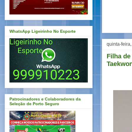
WhatsApp Ligeirinho No Esporte
quinta-feira
Filha d
Taekwo
Patrocinadores e Colaboradores da
Seleção de Porto Seguro