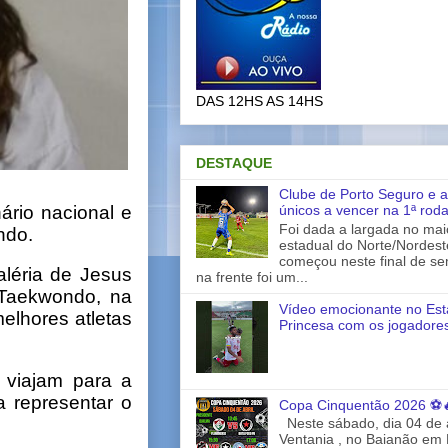
DAS 12HS AS 14HS
DESTAQUE
Clube de Porto Seguro e a
únicos a vencer na 1ª rod
rio nacional e
Foi dada a largada no ma
ndo.
estadual do Norte/Nordes
começou neste final de s
aléria de Jesus
na frente foi um...
e Taekwondo, na
Vídeo emocionante no Est
elhores atletas
Princesa com os jogadores
 viajam para a
a representar o
Copa Cinquentão 2026 ⚽
Neste sábado, dia 04 de a
Ventania , no Baianão em 