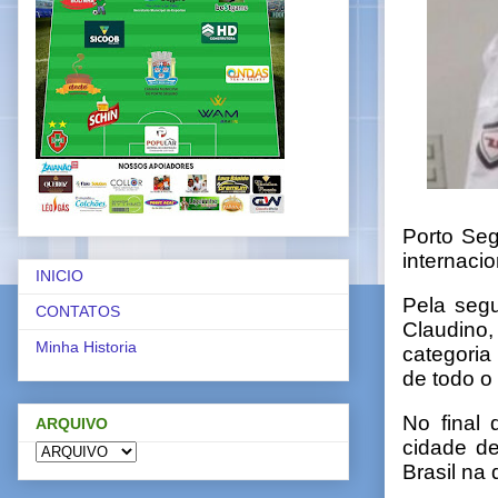
Porto Seg
internaci
INICIO
Pela segu
CONTATOS
Claudino,
Minha Historia
categoria
de todo o 
No final 
ARQUIVO
cidade de
Brasil na