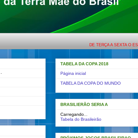
DE TERÇA A SEXTA O ESPORTE 
TABELA DA COPA 2018
-
Página inicial
TABELA DA COPA DO MUNDO
BRASILIERÃO SERIA A
Carregando...
Tabela do Brasileirão