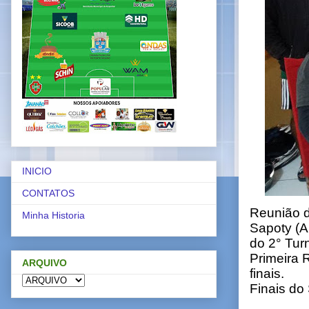
INICIO
CONTATOS
Reunião d
Minha Historia
Sapoty (A
do 2° Tur
Primeira 
ARQUIVO
finais.
Finais do