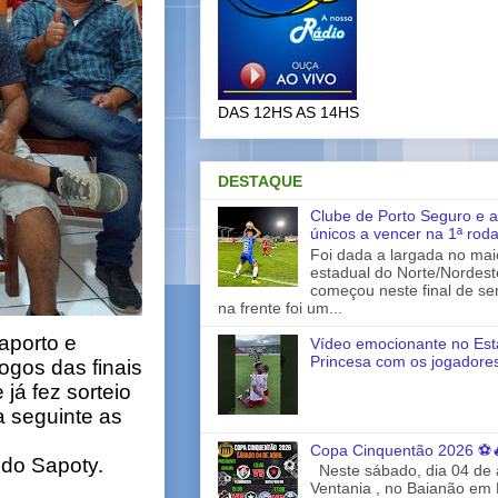
DAS 12HS AS 14HS
DESTAQUE
Clube de Porto Seguro e a
únicos a vencer na 1ª rod
Foi dada a largada no ma
estadual do Norte/Nordes
começou neste final de s
na frente foi um...
aporto e
Vídeo emocionante no Est
Princesa com os jogadores
ogos das finais
já fez sorteio
 seguinte as
Copa Cinquentão 2026 ⚽
do Sapoty.
Neste sábado, dia 04 de a
Ventania , no Baianão em 