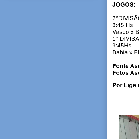
JOGOS:
2°DIVIS
8:45 Hs
Vasco x B
1° DIVIS
9:45Hs
Bahia x 
Fonte As
Fotos As
Por Ligei