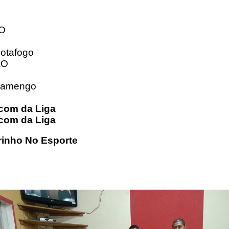
ÃO
otafogo
ÃO
Flamengo
com da Liga
com da Liga
rinho No Esporte