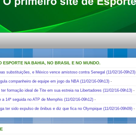
DE T
O ESPORTE NA BAHIA, NO BRASIL E NO MUNDO.
nas substituições, e México vence amistoso contra Senegal (11/02/16-09h23)
ngula companheiro de equipe em jogo da NBA (11/02/16-09h13)
-
i ter formação ideal de Tite em sua estreia na Libertadores (11/02/16-09h13)
-
e a 14ª seguida no ATP de Memphis (11/02/16-09h12)
-
ga ter sido expulso de ônibus e diz que fica no Olympique (11/02/16-09h09)
-
DE