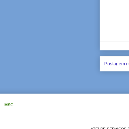
Postagem m
MSG