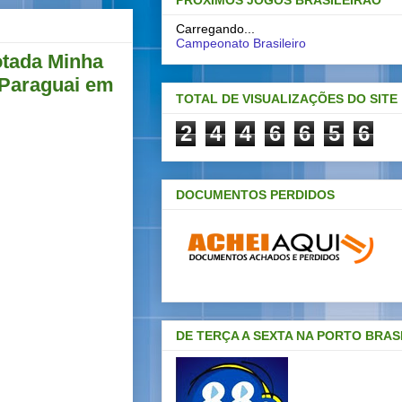
PRÓXIMOS JOGOS BRASILEIRAO
Carregando...
Campeonato Brasileiro
otada Minha
o Paraguai em
TOTAL DE VISUALIZAÇÕES DO SITE
2
4
4
6
6
5
6
DOCUMENTOS PERDIDOS
DE TERÇA A SEXTA NA PORTO BRAS