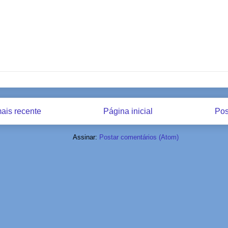
ais recente
Página inicial
Pos
Assinar:
Postar comentários (Atom)