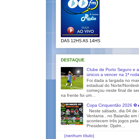
DAS 12HS AS 14HS
DESTAQUE
Clube de Porto Seguro e a
únicos a vencer na 1ª rod
Foi dada a largada no ma
estadual do Norte/Nordes
começou neste final de s
na frente foi um...
Copa Cinquentão 2026 ⚽
Neste sábado, dia 04 de a
Ventania , no Baianão em 
acontecem três jogos pela
Presidente: Djalm...
(nenhum título)