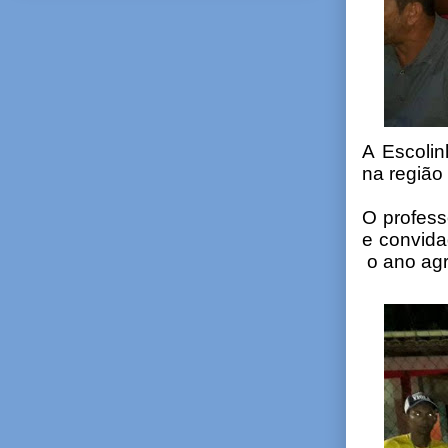
A Escolin
na região
O profess
e convid
o ano agr