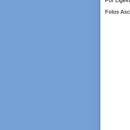
Por Ligei
Fotos As