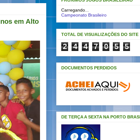
PRÓXIMOS JOGOS BRASILEIRAO
Carregando...
Campeonato Brasileiro
nos em Alto
TOTAL DE VISUALIZAÇÕES DO SITE
2
4
4
7
0
5
5
DOCUMENTOS PERDIDOS
DE TERÇA A SEXTA NA PORTO BRAS