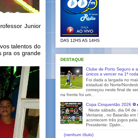
ofessor Junior
DAS 12HS AS 14HS
vos talentos do
s pra os grande
DESTAQUE
Clube de Porto Seguro e a
únicos a vencer na 1ª rod
Foi dada a largada no ma
estadual do Norte/Nordes
começou neste final de s
na frente foi um...
Copa Cinquentão 2026 ⚽
Neste sábado, dia 04 de a
Ventania , no Baianão em 
acontecem três jogos pela
Presidente: Djalm...
(nenhum título)