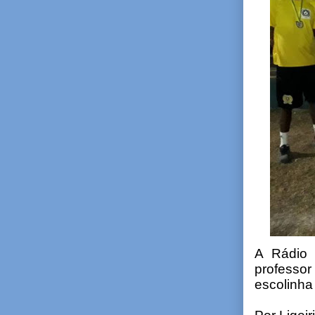
A Rádio 
professo
escolinha 