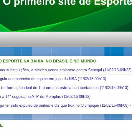
O ESPORTE NA BAHIA, NO BRASIL E NO MUNDO.
nas substituições, e México vence amistoso contra Senegal (11/02/16-09h23)
ngula companheiro de equipe em jogo da NBA (11/02/16-09h13)
-
i ter formação ideal de Tite em sua estreia na Libertadores (11/02/16-09h13)
-
e a 14ª seguida no ATP de Memphis (11/02/16-09h12)
-
ga ter sido expulso de ônibus e diz que fica no Olympique (11/02/16-09h09)
-
DE