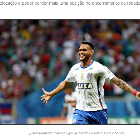
colocação e poder perder mais uma posição no encerramento da rodada
Júnior Brumado marcou o gol do triunfo do Bahia sobre o Santos