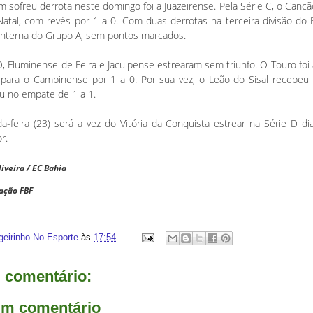
ofreu derrota neste domingo foi a Juazeirense. Pela Série C, o Cancã
tal, com revés por 1 a 0. Com duas derrotas na terceira divisão do B
lanterna do Grupo A, sem pontos marcados.
 D, Fluminense de Feira e Jacuipense estrearam sem triunfo. O Touro fo
para o Campinense por 1 a 0. Por sua vez, o Leão do Sisal recebeu o
ou no empate de 1 a 1.
-feira (23) será a vez do Vitória da Conquista estrear na Série D d
r.
liveira / EC Bahia
ação FBF
geirinho No Esporte
às
17:54
comentário:
um comentário