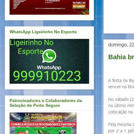
WhatsApp Ligeirinho No Esporte
domingo, 22
Bahia br
A festa na Ba
vencer no Bras
No sábado (2
Patrocinadores e Colaboradores da
no último min
Seleção de Porto Seguro
colocação na 
Pela mesma co
por 2 a 1 pe