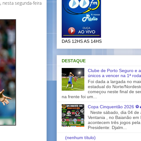
, nesta segunda-feira
DAS 12HS AS 14HS
DESTAQUE
Clube de Porto Seguro e a
únicos a vencer na 1ª rod
Foi dada a largada no ma
estadual do Norte/Nordes
começou neste final de s
na frente foi um...
Copa Cinquentão 2026 ⚽
Neste sábado, dia 04 de a
Ventania , no Baianão em 
acontecem três jogos pela
Presidente: Djalm...
(nenhum título)