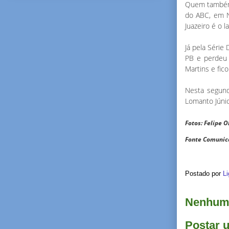
Quem também s
do ABC, em Na
Juazeiro é o 
Já pela Série
PB e perdeu 
Martins e fic
Nesta segunda
Lomanto Júnio
Fotos: Felipe O
Fonte Comunic
Postado por
Li
Nenhum 
Postar 