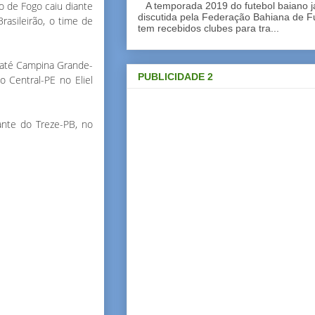
o de Fogo caiu diante
A temporada 2019 do futebol baiano 
discutida pela Federação Bahiana de Fu
rasileirão, o time de
tem recebidos clubes para tra...
i até Campina Grande-
PUBLICIDADE 2
 Central-PE no Eliel
iante do Treze-PB, no