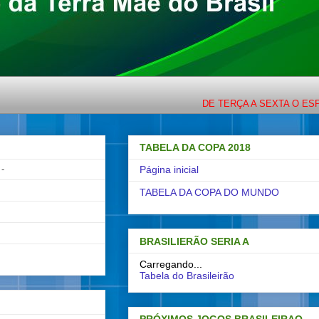
DE TERÇA A SEXTA O ESPORTE C
TABELA DA COPA 2018
-
Página inicial
TABELA DA COPA DO MUNDO
BRASILIERÃO SERIA A
Carregando...
Tabela do Brasileirão