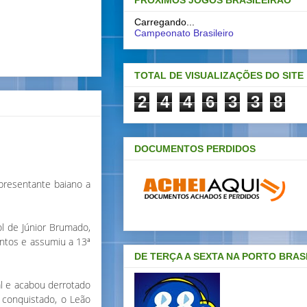
PRÓXIMOS JOGOS BRASILEIRAO
Carregando...
Campeonato Brasileiro
TOTAL DE VISUALIZAÇÕES DO SITE
2
4
4
6
3
3
8
DOCUMENTOS PERDIDOS
representante baiano a
l de Júnior Brumado,
ontos e assumiu a 13ª
DE TERÇA A SEXTA NA PORTO BRAS
al e acabou derrotado
 conquistado, o Leão