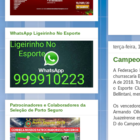
WhatsApp Ligeirinho No Esporte
terça-feira,
Campeo
A Federação B
churrascaria 
A de 2018. Tr
o Esporte Cl
Bellintani, m
Patrocinadores e Colaboradores da
Os vencedores
Seleção de Porto Seguro
Armando Oliv
Juazeirense e
D do Campeon