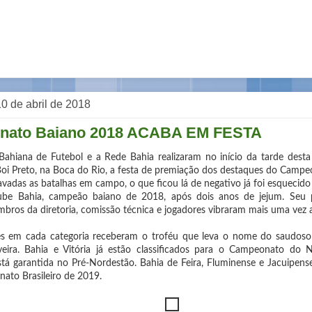
 10 de abril de 2018
nato Baiano 2018 ACABA EM FESTA
ahiana de Futebol e a Rede Bahia realizaram no início da tarde desta 
Boi Preto, na Boca do Rio, a festa de premiação dos destaques do Campe
avadas as batalhas em campo, o que ficou lá de negativo já foi esquecid
ube Bahia, campeão baiano de 2018, após dois anos de jejum. Seu 
embros da diretoria, comissão técnica e jogadores vibraram mais uma vez 
 em cada categoria receberam o troféu que leva o nome do saudoso jo
eira. Bahia e Vitória já estão classificados para o Campeonato do 
stá garantida no Pré-Nordestão. Bahia de Feira, Fluminense e Jacuipense
ato Brasileiro de 2019.