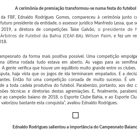
A cerimônia de premiação transformou-se numa festa do futebol
 da FBF, Ednaldo Rodrigues Gomes, compareceu à cerimônia junto c
 futuro presidente da entidade, o assessor jurídico Manfredo Lessa, que s
o presidente de 
2019, a diretora de competições Taíse Galvão,
Árbitros de Futebol da Bahia (CEAF-BA), Wilson Paim,
e fez um r
018.
 campeonato da forma mais positiva possível. Uma competição empolga
o, na última rodada tudo estava em aberto. As vagas para as semifina
 A gente verifica que houve um equilíbrio muito grande entre os clubes
isputa, haja vista que os jogos de ida terminaram empatados. E a dec
gantes. Então foi uma competição coroada de muito sucesso. É u
de a toda cadeia produtiva do futebol. Parabenizo, portanto, aos dez c
ssões técnicas e diretorias destas agremiações. E, finalmente, parabeniz
e ao campeão baiano de 2018, o Esporte Clube Bahia, e ao Esporte Clu
valorizou bastante esta conquista”, avaliou Ednaldo Rodrigues.
Ednaldo Rodrigues salientou a importância do Campeonato Baian