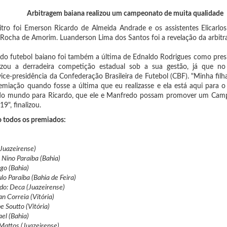
Arbitragem baiana realizou um campeonato de muita qualidade
tro foi Emerson Ricardo de Almeida Andrade e os assistentes Elicarlos
ocha de Amorim. Luanderson Lima dos Santos foi a revelação da arbitr
 do futebol baiano foi também a última de Ednaldo Rodrigues como pres
alizou a derradeira competição estadual sob a sua gestão, já que n
ice-presidência da Confederação Brasileira de Futebol (CBF). "Minha filh
emiação quando fosse a última que eu realizasse e ela está aqui para 
 do mundo para Ricardo, que ele e Manfredo possam promover um Cam
9", finalizou.
o todos os premiados:
(Juazeirense)
: Nino Paraíba (Bahia)
go (Bahia)
lo Paraíba (Bahia de Feira)
do: Deca (Juazeirense)
an Correia (Vitória)
pe Soutto (Vitória)
el (Bahia)
Mattos (Juazeirense)