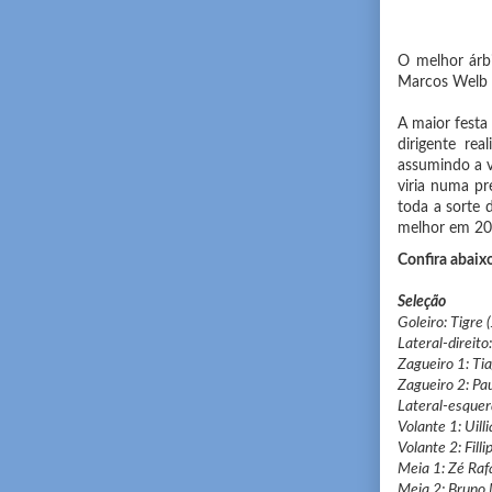
O melhor árbi
Marcos Welb R
A maior festa
dirigente re
assumindo a v
viria numa pr
toda a sorte
melhor em 201
Confira abaix
Seleção
Goleiro: Tigre 
Lateral-direito
Zagueiro 1: Tia
Zagueiro 2: Pau
Lateral-esquer
Volante 1: Uilli
Volante 2: Filli
Meia 1: Zé Rafa
Meia 2: Bruno 