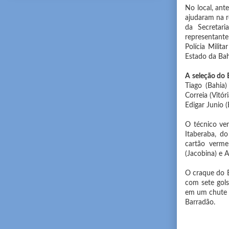
No local, an
ajudaram na 
da Secretar
representante
Polícia Milit
Estado da Bah
A seleção do 
Tiago (Bahia)
Correia (Vitór
Edigar Junio (
O técnico ven
Itaberaba, do
cartão verme
(Jacobina) e A
O craque do B
com sete gols
em um chute f
Barradão.