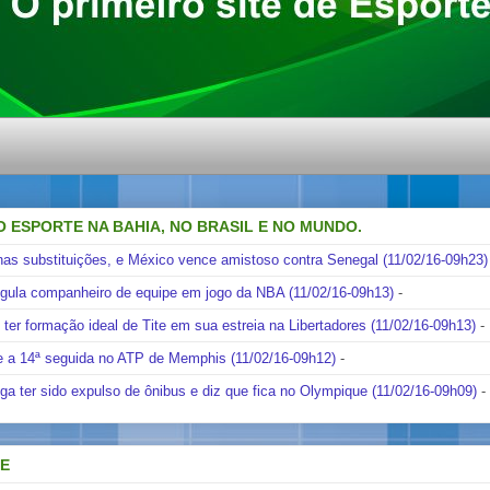
O ESPORTE NA BAHIA, NO BRASIL E NO MUNDO.
nas substituições, e México vence amistoso contra Senegal (11/02/16-09h23)
ngula companheiro de equipe em jogo da NBA (11/02/16-09h13)
-
i ter formação ideal de Tite em sua estreia na Libertadores (11/02/16-09h13)
-
e a 14ª seguida no ATP de Memphis (11/02/16-09h12)
-
ga ter sido expulso de ônibus e diz que fica no Olympique (11/02/16-09h09)
-
DE