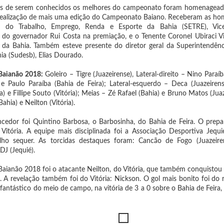
tes de serem conhecidos os melhores do campeonato foram homenageadas
realização de mais uma edição do Campeonato Baiano. Receberam as hom
ia do Trabalho, Emprego, Renda e Esporte da Bahia (SETRE), Vi
 do governador Rui Costa na premiação, e o Tenente Coronel Ubiraci Vi
ar da Bahia. Também esteve presente do diretor geral da Superintendê
ia (Sudesb), Elias Dourado.
Baianão 2018:
Goleiro – Tigre (Juazeirense), Lateral-direito – Nino Paraíb
 e Paulo Paraíba (Bahia de Feira); Lateral-esquerdo – Deca (Juazeirense
ia) e Fillipe Souto (Vitória); Meias – Zé Rafael (Bahia) e Bruno Matos (Jua
Bahia) e Neilton (Vitória).
cedor foi Quintino Barbosa, o Barbosinha, do Bahia de Feira. O prepar
 Vitória. A equipe mais disciplinada foi a Associação Desportiva Jeq
lho sequer. As torcidas destaques foram: Cancão de Fogo (Juazeir
DJ (Jequié).
aianão 2018 foi o atacante Neilton, do Vitória, que também conquistou o
. A revelação também foi do Vitória: Nickson. O gol mais bonito foi do 
antástico do meio de campo, na vitória de 3 a 0 sobre o Bahia de Feira,