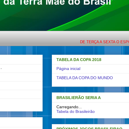
DE TERÇA A SEXTA O ESPORTE CO
TABELA DA COPA 2018
-
Página inicial
TABELA DA COPA DO MUNDO
BRASILIERÃO SERIA A
Carregando...
Tabela do Brasileirão