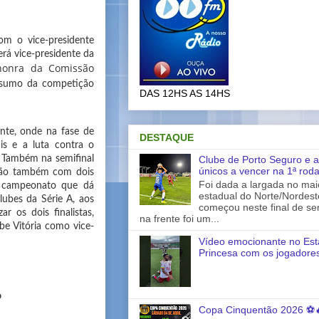
om o vice-presidente
erá vice-presidente da
honra da Comissão
esumo da competição
DAS 12HS AS 14HS
nte, onde na fase de
DESTAQUE
is e a luta contra o
Clube de Porto Seguro e a
. Também na semifinal
únicos a vencer na 1ª rod
isão também com dois
Foi dada a largada no ma
m campeonato que dá
estadual do Norte/Nordes
lubes da Série A, aos
começou neste final de s
ar os dois finalistas,
na frente foi um...
be Vitória como vice-
Vídeo emocionante no Est
Princesa com os jogadores
o
Copa Cinquentão 2026 ⚽