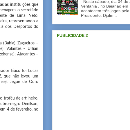
Neste sábado, dia 04 de a
 as instituições que
Ventania , no Baianão em 
enagens o secretário
acontecem três jogos pela
Presidente: Djalm...
cente de Lima Neto,
eira, representando a
ncia dos Desportos do
PUBLICIDADE 2
a (Bahia), Zagueiros –
); Volantes – Uillian
zeirense); Atacantes –
ador físico foi Lucas
uié, que não levou um
ense), Jegue de Ouro
 troféu de artilheiro,
rubro-negro Denilson,
 em 4 de fevereiro, no