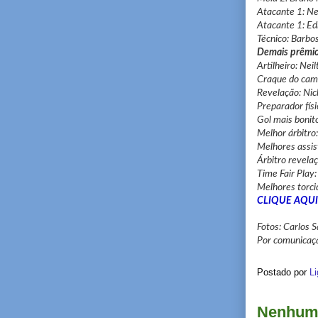
Atacante 1: Nei
Atacante 1: Edi
Técnico: Barbos
Demais prêmi
Artilheiro: Neil
Craque do camp
Revelação: Nic
Preparador físi
Gol mais bonito
Melhor árbitro
Melhores assis
Árbitro revela
Time Fair Play:
Melhores torci
CLIQUE AQUI
Fotos: Carlos 
Por comunicaç
Postado por
Li
Nenhum 