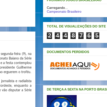
PRÓXIMOS JOGOS BRASILEIRAO
Carregando...
Campeonato Brasileiro
TOTAL DE VISUALIZAÇÕES DO SITE
2
4
4
8
7
6
5
DOCUMENTOS PERDIDOS
segunda-feira (9), na
onato Baiano da Série
o e a festa contemplou
presidente Guilherme
ao erguerem o troféu.
rnalista e radialista
Nordeste, enquanto a
DE TERÇA A SEXTA NA PORTO BRAS
 vão disputar a Série