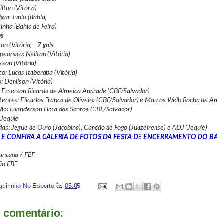
lton (Vitória)
gar Junio (Bahia)
inha (Bahia de Feira)
os
ton (Vitória) - 7 gols
eonato: Neilton (Vitória)
kson (Vitória)
co: Lucas Itaberaba (Vitória)
: Denílson (Vitória)
: Emerson Ricardo de Almeida Andrade (CBF/Salvador)
tentes: Elicarlos Franco de Oliveira (CBF/Salvador) e Marcos Welb Rocha de 
ção: Luanderson Lima dos Santos (CBF/Salvador)
 Jequié
das: Jegue de Ouro (Jacobina), Cancão de Fogo (Juazeirense) e ADJ (Jequié)
 E CONFIRA A GALERIA DE FOTOS DA FESTA DE ENCERRAMENTO DO B
Santana / FBF
ão FBF
geirinho No Esporte
às
05:05
comentário: