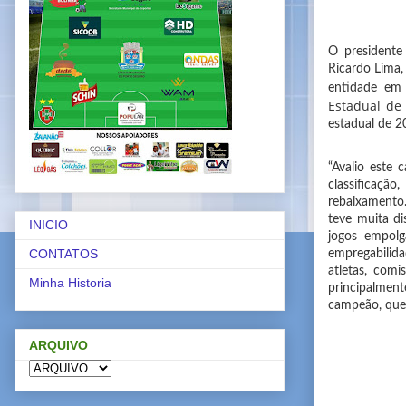
O presidente
Ricardo Lima,
entidade em 
Estadual de 
estadual de 2
“Avalio este
classificaçã
rebaixamento.
teve muita d
INICIO
jogos empol
CONTATOS
empregabilida
atletas, comi
Minha Historia
principalment
campeão, que 
ARQUIVO