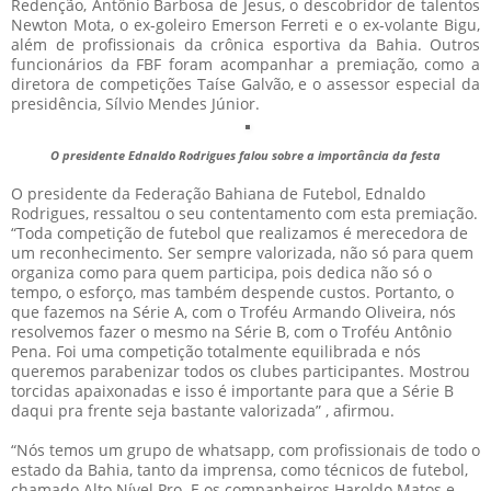
Redenção, Antônio Barbosa de Jesus, o descobridor de talentos
Newton Mota, o ex-goleiro Emerson Ferreti e o ex-volante Bigu,
além de profissionais da crônica esportiva da Bahia. Outros
funcionários da FBF foram acompanhar a premiação, como a
diretora de competições Taíse Galvão, e o assessor especial da
presidência, Sílvio Mendes Júnior.
O presidente Ednaldo Rodrigues falou sobre a importância da festa
O presidente da Federação Bahiana de Futebol, Ednaldo
Rodrigues, ressaltou o seu contentamento com esta premiação.
“Toda competição de futebol que realizamos é merecedora de
um reconhecimento. Ser sempre valorizada, não só para quem
organiza como para quem participa, pois dedica não só o
tempo, o esforço, mas também despende custos. Portanto, o
que fazemos na Série A, com o Troféu Armando Oliveira, nós
resolvemos fazer o mesmo na Série B, com o Troféu Antônio
Pena. Foi uma competição totalmente equilibrada e nós
queremos parabenizar todos os clubes participantes. Mostrou
torcidas apaixonadas e isso é importante para que a Série B
daqui pra frente seja bastante valorizada” , afirmou.
“Nós temos um grupo de whatsapp, com profissionais de todo o
estado da Bahia, tanto da imprensa, como técnicos de futebol,
chamado Alto Nível Pro. E os companheiros Haroldo Matos e