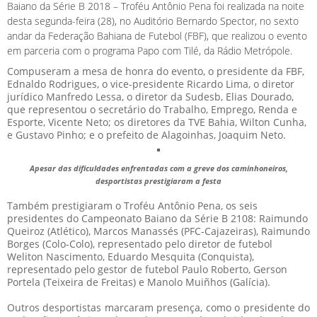
Baiano da Série B 2018 – Troféu Antônio Pena foi realizada na noite
desta segunda-feira (28), no Auditório Bernardo Spector, no sexto
andar da Federação Bahiana de Futebol (FBF), que realizou o evento
em parceria com o programa Papo com Tilé, da Rádio Metrópole.
Compuseram a mesa de honra do evento, o presidente da FBF,
Ednaldo Rodrigues, o vice-presidente Ricardo Lima, o diretor
jurídico Manfredo Lessa, o diretor da Sudesb, Elias Dourado,
que representou o secretário do Trabalho, Emprego, Renda e
Esporte, Vicente Neto; os diretores da TVE Bahia, Wilton Cunha,
e Gustavo Pinho; e o prefeito de Alagoinhas, Joaquim Neto.
Apesar das dificuldades enfrentadas com a greve dos caminhoneiros,
desportistas prestigiaram a festa
Também prestigiaram o Troféu Antônio Pena, os seis
presidentes do Campeonato Baiano da Série B 2108: Raimundo
Queiroz (Atlético), Marcos Manassés (PFC-Cajazeiras), Raimundo
Borges (Colo-Colo), representado pelo diretor de futebol
Weliton Nascimento, Eduardo Mesquita (Conquista),
representado pelo gestor de futebol Paulo Roberto, Gerson
Portela (Teixeira de Freitas) e Manolo Muiñhos (Galícia).
Outros desportistas marcaram presença, como o presidente do