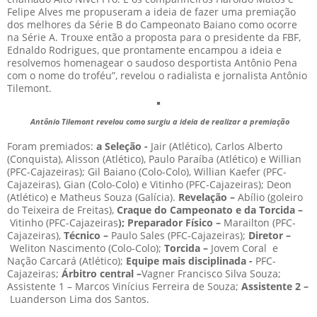
Felipe Alves me propuseram a ideia de fazer uma premiação
dos melhores da Série B do Campeonato Baiano como ocorre
na Série A. Trouxe então a proposta para o presidente da FBF,
Ednaldo Rodrigues, que prontamente encampou a ideia e
resolvemos homenagear o saudoso desportista Antônio Pena
com o nome do troféu”, revelou o radialista e jornalista Antônio
Tilemont.
Antônio Tilemont revelou como surgiu a ideia de realizar a premiação
Foram premiados:
a Seleção -
Jair (Atlético), Carlos Alberto
(Conquista), Alisson (Atlético), Paulo Paraíba (Atlético) e Willian
(PFC-Cajazeiras); Gil Baiano (Colo-Colo), Willian Kaefer (PFC-
Cajazeiras), Gian (Colo-Colo) e Vitinho (PFC-Cajazeiras); Deon
(Atlético) e Matheus Souza (Galícia).
Revelação –
Abílio (goleiro
do Teixeira de Freitas),
Craque do Campeonato e da Torcida –
Vitinho (PFC-Cajazeiras
); Preparador Físico –
Marailton (PFC-
Cajazeiras),
Técnico –
Paulo Sales (PFC-Cajazeiras);
Diretor –
Weliton Nascimento (Colo-Colo);
Torcida –
Jovem Coral e
Nação Carcará (Atlético);
Equipe mais disciplinada -
PFC-
Cajazeiras;
Árbitro central –
Vagner Francisco Silva Souza;
Assistente 1 – Marcos Vinícius Ferreira de Souza;
Assistente 2 –
Luanderson Lima dos Santos.