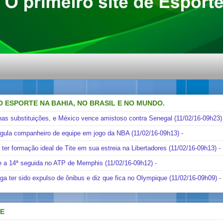
O ESPORTE NA BAHIA, NO BRASIL E NO MUNDO.
nas substituições, e México vence amistoso contra Senegal (11/02/16-09h23)
ngula companheiro de equipe em jogo da NBA (11/02/16-09h13)
-
i ter formação ideal de Tite em sua estreia na Libertadores (11/02/16-09h13)
-
e a 14ª seguida no ATP de Memphis (11/02/16-09h12)
-
ga ter sido expulso de ônibus e diz que fica no Olympique (11/02/16-09h09)
-
DE