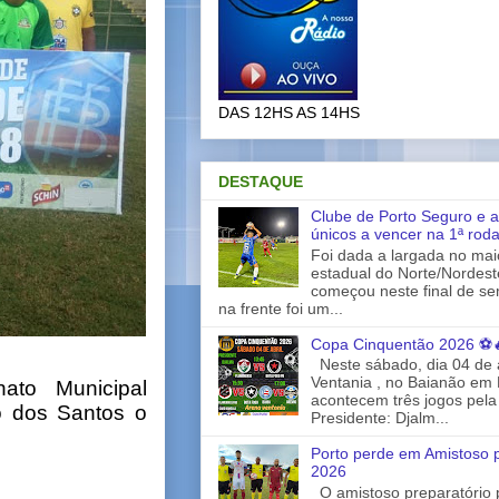
DAS 12HS AS 14HS
DESTAQUE
Clube de Porto Seguro e a
únicos a vencer na 1ª rod
Foi dada a largada no ma
estadual do Norte/Nordes
começou neste final de s
na frente foi um...
Copa Cinquentão 2026 ⚽
Neste sábado, dia 04 de a
Ventania , no Baianão em 
nato Municipal
acontecem três jogos pela
o dos Santos o
Presidente: Djalm...
Porto perde em Amistoso p
2026
O amistoso preparatório 