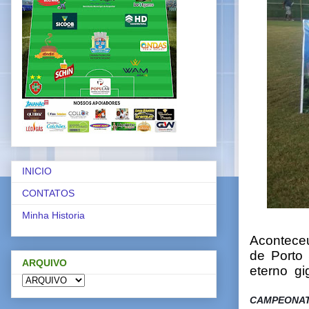
INICIO
CONTATOS
Minha Historia
Acontece
de Porto
ARQUIVO
eterno gi
CAMPEONAT