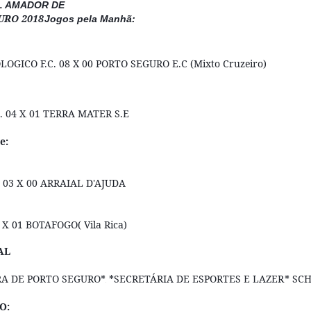
L AMADOR DE
URO 2018
Jogos pela Manhã:
⬇
OGICO F.C. 08 X 00 PORTO SEGURO E.C (Mixto Cruzeiro)
. 04 X
01 TERRA MATER S.E
🆚
e:
03 X
00 ARRAIAL D'AJUDA
🆚
 X
01 BOTAFOGO( Vila Rica)
🆚
AL
A DE PORTO SEGURO*
*SECRETÁRIA DE ESPORTES E LAZER
* SC
➡
➡
O: