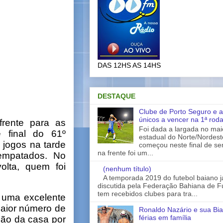
DAS 12HS AS 14HS
DESTAQUE
Clube de Porto Seguro e a
únicos a vencer na 1ª rod
frente para as
Foi dada a largada no ma
 final do 61º
estadual do Norte/Nordes
 jogos na tarde
começou neste final de s
na frente foi um...
 empatados. No
olta, quem foi
(nenhum título)
A temporada 2019 do futebol baiano 
discutida pela Federação Bahiana de Fu
tem recebidos clubes para tra...
, uma excelente
maior número de
Ronaldo Nazário e sua Bia
férias em família
ção da casa por