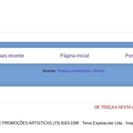
ais recente
Página inicial
Pos
Assinar:
Postar comentários (Atom)
DE TERÇA A SEXTA O ES
ROMOÇÕES ARTISTICAS (73) 8163-1599 . Tema Espetacular Ltda.. Imag