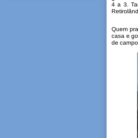
4 a 3. T
Retirolând
Quem prat
casa e go
de campo 