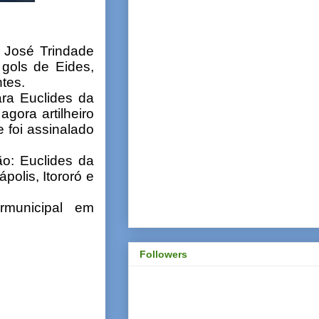
 José Trindade
 gols de Eides,
tes.
ra Euclides da
gora artilheiro
e foi assinalado
o: Euclides da
olis, Itororó e
rmunicipal em
Followers