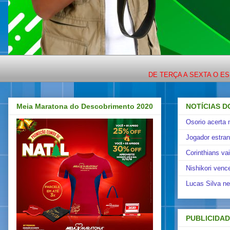
DE TERÇA A SEXTA O ESPORTE C
Meia Maratona do Descobrimento 2020
NOTÍCIAS D
Osorio acerta 
Jogador estra
Corinthians va
Nishikori venc
Lucas Silva ne
PUBLICIDA