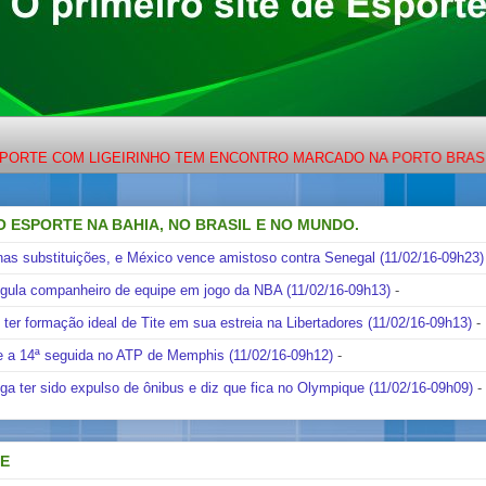
OM LIGEIRINHO TEM ENCONTRO MARCADO NA PORTO BRASIL FM 88,
O ESPORTE NA BAHIA, NO BRASIL E NO MUNDO.
nas substituições, e México vence amistoso contra Senegal (11/02/16-09h23)
ngula companheiro de equipe em jogo da NBA (11/02/16-09h13)
-
i ter formação ideal de Tite em sua estreia na Libertadores (11/02/16-09h13)
-
e a 14ª seguida no ATP de Memphis (11/02/16-09h12)
-
ga ter sido expulso de ônibus e diz que fica no Olympique (11/02/16-09h09)
-
DE