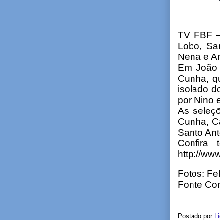
TV FBF –
Lobo, San
Nena e An
Em João 
Cunha, qu
isolado d
por Nino 
As seleçõ
Cunha, Ca
Santo Ant
Confira 
http://www
Fotos: Fe
Fonte Co
Postado por
Li