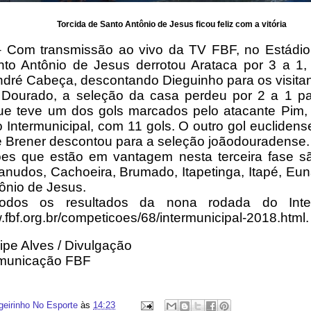
Torcida de Santo Antônio de Jesus ficou feliz com a vitória
 Com transmissão ao vivo da TV FBF, no Estádio
to Antônio de Jesus derrotou Arataca por 3 a 1,
dré Cabeça, descontando Dieguinho para os visitan
Dourado, a seleção da casa perdeu por 2 a 1 pa
e teve um dos gols marcados pelo atacante Pim, a
o Intermunicipal, com 11 gols. O outro gol euclidens
e Brener descontou para a seleção joãodouradense.
es que estão em vantagem nesta terceira fase sã
nudos, Cachoeira, Brumado, Itapetinga, Itapé, Eunáp
ônio de Jesus.
todos os resultados da nona rodada do Inte
.fbf.org.br/competicoes/68/intermunicipal-2018.html.
lipe Alves / Divulgação
municação FBF
geirinho No Esporte
às
14:23