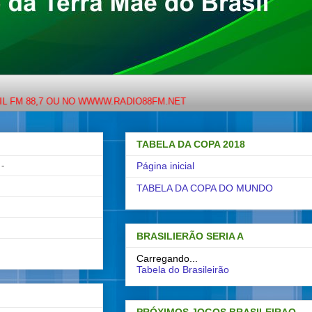
7 OU NO WWWW.RADIO88FM.NET
TABELA DA COPA 2018
-
Página inicial
TABELA DA COPA DO MUNDO
BRASILIERÃO SERIA A
Carregando...
Tabela do Brasileirão