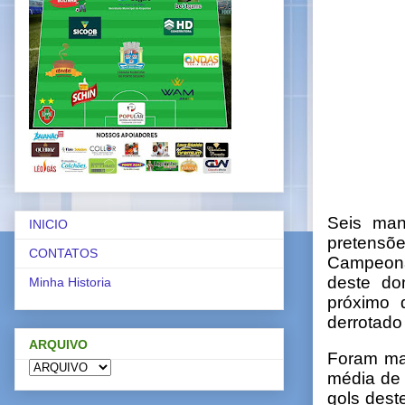
Seis man
INICIO
pretensõ
CONTATOS
Campeonat
deste do
Minha Historia
próximo 
derrotado
ARQUIVO
Foram mar
média de 
gols dest