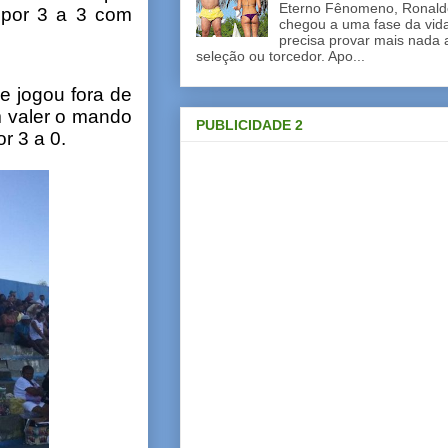
Eterno Fênomeno, Ronaldo
 por 3 a 3 com
chegou a uma fase da vid
precisa provar mais nada 
seleção ou torcedor. Apo...
e jogou fora de
m valer o mando
PUBLICIDADE 2
r 3 a 0.