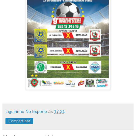
Ligeirinho No Esporte
às
17:31
Compartilhar