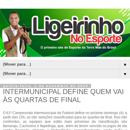
▼
▼
quinta-feira, 1 de novembro de 2018
INTERMUNICIPAL DEFINE QUEM VAI
ÀS QUARTAS DE FINAL
O 61º Campeonato Intermunicipal de Futebol define no próximo domingo (4), a
partir das 15h, as oito seleções classificadas para as quartas de final. Nos oito
confrontos, as equipes que estão mais próximas da classificação são
Itamaraju, Cachoeira e Itapetinga, que, além de terem vencido os jogos de ida