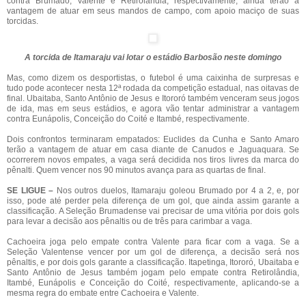
contra Brumado, Valente e Retirolândia, respectivamente, ainda terão a
vantagem de atuar em seus mandos de campo, com apoio maciço de suas
torcidas.
A torcida de Itamaraju vai lotar o estádio Barbosão neste domingo
Mas, como dizem os desportistas, o futebol é uma caixinha de surpresas e
tudo pode acontecer nesta 12ª rodada da competição estadual, nas oitavas de
final. Ubaitaba, Santo Antônio de Jesus e Itororó também venceram seus jogos
de ida, mas em seus estádios, e agora vão tentar administrar a vantagem
contra Eunápolis, Conceição do Coité e Itambé, respectivamente.
Dois confrontos terminaram empatados: Euclides da Cunha e Santo Amaro
terão a vantagem de atuar em casa diante de Canudos e Jaguaquara. Se
ocorrerem novos empates, a vaga será decidida nos tiros livres da marca do
pênalti. Quem vencer nos 90 minutos avança para as quartas de final.
SE LIGUE –
Nos outros duelos, Itamaraju goleou Brumado por 4 a 2, e, por
isso, pode até perder pela diferença de um gol, que ainda assim garante a
classificação. A Seleção Brumadense vai precisar de uma vitória por dois gols
para levar a decisão aos pênaltis ou de três para carimbar a vaga.
Cachoeira joga pelo empate contra Valente para ficar com a vaga. Se a
Seleção Valentense vencer por um gol de diferença, a decisão será nos
pênaltis, e por dois gols garante a classificação. Itapetinga, Itororó, Ubaitaba e
Santo Antônio de Jesus também jogam pelo empate contra Retirolândia,
Itambé, Eunápolis e Conceição do Coité, respectivamente, aplicando-se a
mesma regra do embate entre Cachoeira e Valente.