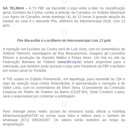
NA TELINHA –
A TV FBF vai transmitir o jogo entre a líder na classificação
geral, Euclides da Cunha, contra a seleção de Canudos, no Estádio Municipal
Luiz Agres de Carvalho, neste domingo (4), às 15 horas. A grande atração da
equipe da casa é o atacante Pim, artilheiro do Intermunicipal 2018, com 13
gols.
Pim Maravilha é o artilheiro do Intermunicipal com 13 gols
A narração em Euclides da Cunha será de Luís Victa, com os comentários de
Antônio Tilemont, reportagens de Ruy Mascarenhas, imagens de Lucimário
Ribeiro e produção de Haroldo Mattos e Felipe Alves. Um link no site da
Federação Bahiana de Futebol (
www.fbf.org.br
) estará disponível para o
internauta, que também pode acessar o jogo pelo Facebook da FBF e também
por nosso canal no Youtube.
A TVE estará no Estádio Primaverão, em Itapetinga, para transmitir às 15h o
jogo da seleção local contra Retirolândia. A apresentação e narração é de
Valter Lima, com os comentários de Elton Serra. O presidente da Comissão
Estadual de Árbitro de Futebol da Bahia (CEAF-BA), Vidal Cordeiro Lopes,
será o responsável por comentar a arbitragem.
Para interagir pelas redes sociais da emissora basta utilizar a hashtag
#IntermunicipalNATVE ou enviar suas fotos e vídeos para o número de
whatsapp (071) 996260307. Os vídeos serão exibidos ao longo da
programação.