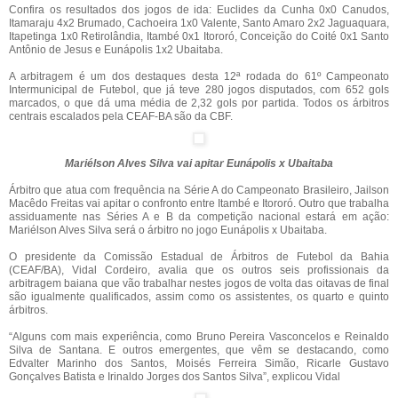
Confira os resultados dos jogos de ida: Euclides da Cunha 0x0 Canudos,
Itamaraju 4x2 Brumado, Cachoeira 1x0 Valente, Santo Amaro 2x2 Jaguaquara,
Itapetinga 1x0 Retirolândia, Itambé 0x1 Itororó, Conceição do Coité 0x1 Santo
Antônio de Jesus e Eunápolis 1x2 Ubaitaba.
A arbitragem é um dos destaques desta 12ª rodada do 61º Campeonato
Intermunicipal de Futebol, que já teve 280 jogos disputados, com 652 gols
marcados, o que dá uma média de 2,32 gols por partida. Todos os árbitros
centrais escalados pela CEAF-BA são da CBF.
Mariélson Alves Silva vai apitar Eunápolis x Ubaitaba
Árbitro que atua com frequência na Série A do Campeonato Brasileiro, Jailson
Macêdo Freitas vai apitar o confronto entre Itambé e Itororó. Outro que trabalha
assiduamente nas Séries A e B da competição nacional estará em ação:
Mariélson Alves Silva será o árbitro no jogo Eunápolis x Ubaitaba.
O presidente da Comissão Estadual de Árbitros de Futebol da Bahia
(CEAF/BA), Vidal Cordeiro, avalia que os outros seis profissionais da
arbitragem baiana que vão trabalhar nestes jogos de volta das oitavas de final
são igualmente qualificados, assim como os assistentes, os quarto e quinto
árbitros.
“Alguns com mais experiência, como Bruno Pereira Vasconcelos e Reinaldo
Silva de Santana. E outros emergentes, que vêm se destacando, como
Edvalter Marinho dos Santos, Moisés Ferreira Simão, Ricarle Gustavo
Gonçalves Batista e Irinaldo Jorges dos Santos Silva”, explicou Vidal