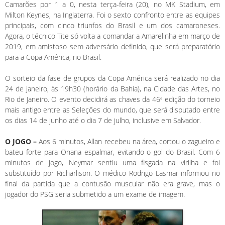
Camarões por 1 a 0, nesta terça-feira (20), no MK Stadium, em
Milton Keynes, na Inglaterra. Foi o sexto confronto entre as equipes
principais, com cinco triunfos do Brasil e um dos camaroneses.
Agora, o técnico Tite só volta a comandar a Amarelinha em março de
2019, em amistoso sem adversário definido, que será preparatório
para a Copa América, no Brasil.
O sorteio da fase de grupos da Copa América será realizado no dia
24 de janeiro, às 19h30 (horário da Bahia), na Cidade das Artes, no
Rio de Janeiro. O evento decidirá as chaves da 46ª edição do torneio
mais antigo entre as Seleções do mundo, que será disputado entre
os dias 14 de junho até o dia 7 de julho, inclusive em Salvador.
O JOGO –
Aos 6 minutos, Allan recebeu na área, cortou o zagueiro e
bateu forte para Onana espalmar, evitando o gol do Brasil. Com 6
minutos de jogo, Neymar sentiu uma fisgada na virilha e foi
substituído por Richarlison. O médico Rodrigo Lasmar informou no
final da partida que a contusão muscular não era grave, mas o
jogador do PSG seria submetido a um exame de imagem.