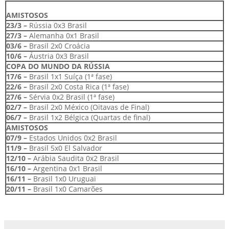
AMISTOSOS
23/3 –
Rússia 0x3 Brasil
27/3 –
Alemanha 0x1 Brasil
03/6 –
Brasil 2x0 Croácia
10/6 –
Áustria 0x3 Brasil
COPA DO MUNDO DA RÚSSIA
17/6 –
Brasil 1x1 Suíça (1ª fase)
22/6 –
Brasil 2x0 Costa Rica (1ª fase)
27/6 –
Sérvia 0x2 Brasil (1ª fase)
02/7 –
Brasil 2x0 México (Oitavas de Final)
06/7 –
Brasil 1x2 Bélgica (Quartas de final)
AMISTOSOS
07/9 –
Estados Unidos 0x2 Brasil
11/9 –
Brasil 5x0 El Salvador
12/10 –
Arábia Saudita 0x2 Brasil
16/10 –
Argentina 0x1 Brasil
16/11 –
Brasil 1x0 Uruguai
20/11 –
Brasil 1x0 Camarões