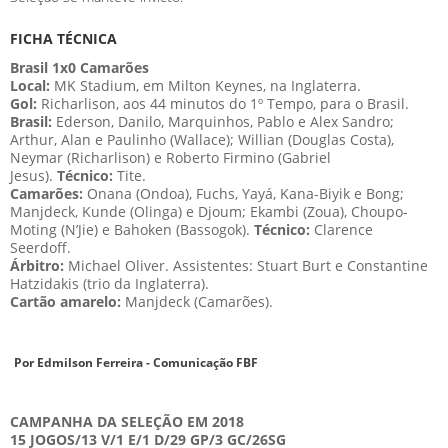
FICHA TÉCNICA
Brasil 1x0 Camarões
Local:
MK Stadium, em Milton Keynes, na Inglaterra.
Gol:
Richarlison, aos 44 minutos do 1º Tempo, para o Brasil.
Brasil:
Ederson, Danilo, Marquinhos, Pablo e Alex Sandro;
Arthur, Alan e Paulinho (Wallace); Willian (Douglas Costa),
Neymar (Richarlison) e Roberto Firmino (Gabriel
Jesus).
Técnico:
Tite.
Camarões:
Onana (Ondoa), Fuchs, Yayá, Kana-Biyik e Bong;
Manjdeck, Kunde (Olinga) e Djoum; Ekambi (Zoua), Choupo-
Moting (N’Jie) e Bahoken (Bassogok).
Técnico:
Clarence
Seerdoff.
Árbitro:
Michael Oliver. Assistentes: Stuart Burt e Constantine
Hatzidakis (trio da Inglaterra).
Cartão amarelo:
Manjdeck (Camarões).
Por Edmilson Ferreira - Comunicação FBF
CAMPANHA DA SELEÇÃO EM 2018
15 JOGOS/13 V/1 E/1 D/29 GP/3 GC/26SG