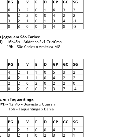
PG
J
V
E
D
GP
GC
SG
6
3
2
0
1
6
3
3
6
2
2
0
0
4
2
2
3
2
1
0
1
3
4
-1
0
3
0
0
3
4
8
-3
 jogos, em São Carlos:
1)
– 16h45h – Atlântico 3x1 Criciúma
o Carlos x América-MG
PG
J
V
E
D
GP
GC
SG
4
2
1
1
0
5
3
2
4
2
1
1
0
4
2
2
2
2
0
2
0
2
2
0
0
2
0
0
2
3
7
-4
s, em Taquaritinga:
9/1)
– 12h45 – Boavista x Guarani
quaritinga x Bahia
PG
J
V
E
D
GP
GC
SG
6
2
2
0
0
4
1
3
o
3
2
1
0
2
3
2
1