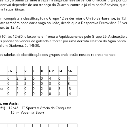
der vai depender de um tropeço do Guarani contra o já eliminado Boavista, que
em Taquaritinga.
ém conquista a classificação no Grupo 12 se derrotar o União Barbarense, às 15
te também pode dar a vaga ao Leão, desde que a Desportiva Ferroviária-ES ve
nar, às 12h45.
 (10), às 12h30, o Jacobina enfrenta a Aquidauanense pelo Grupo 29. A situação
pois precisaria vencer de goleada e torcer por uma derrota elástica do Água Santa
pal em Diadema, às 14h30.
as tabelas de classificação dos grupos onde estão nossos representantes:
PG
J
V
E
D
GP
GC
SG
6
2
2
0
0
4
0
4
6
2
2
0
0
3
0
3
sta
0
2
0
0
2
0
3
-3
0
2
0
0
2
0
4
-4
, em Assis:
9/1)
– 12h45 – FF Sports x Vitória da Conquista
Vocem x Sport