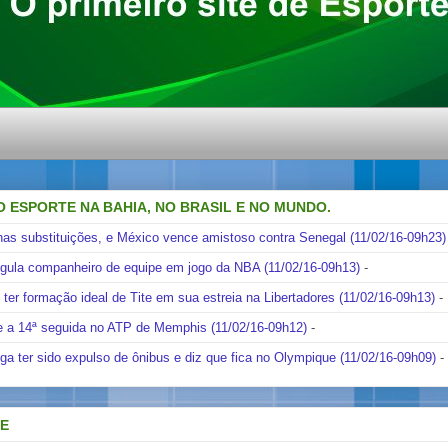
O ESPORTE NA BAHIA, NO BRASIL E NO MUNDO.
nas substituições, e México vence amistoso contra Senegal (11/02/16-09h23)
ngula companheiro de equipe em jogo da NBA (11/02/16-09h13)
-
i ter formação ideal de Tite em sua estreia na Libertadores (11/02/16-09h13)
-
e a 14ª seguida no ATP de Memphis (11/02/16-09h12)
-
ga ter sido expulso de ônibus e diz que fica no Olympique (11/02/16-09h09)
-
DE