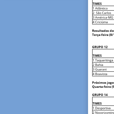
TIMES
1 Atlântico
2 São Carlos
3 América-MG
4 Criciúma
Resultados dos
Terça-feira (8/
19h – Sã
GRUPO 12
TIMES
1 Taquaritinga
2 Bahia
3 Guarani
4 Boavista
Próximos jogo
Quarta-feira (
15h – Ta
GRUPO 14
TIMES
1 Desportiva
2 Novorizontin