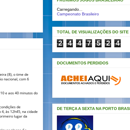
PRÓXIMOS JOGOS BRASILEIRAO
Carregando...
Campeonato Brasileiro
TOTAL DE VISUALIZAÇÕES DO SITE
2
4
4
7
5
2
4
DOCUMENTOS PERDIDOS
ira (8), o time de
ão nacional, com 6
 10 e aos 40 minutos do
 condições de
DE TERÇA A SEXTA NA PORTO BRAS
o 4, às 12h45, na cidade
primeiro lugar da
alquer placar. Se