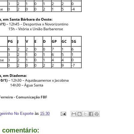
3
2
1
0
1
2
2
0
se
0
2
0
0
2
1
5
-4
s, em Santa Bárbara do Oeste:
9/1)
– 12h45 – Desportiva x Novorizontino
ória x União Barbarense
PG
J
V
E
D
GP
GC
SG
6
2
2
0
0
7
1
6
3
2
1
0
1
6
5
1
nse
3
2
1
0
1
4
4
0
0
2
0
0
2
2
9
-7
s, em Diadema:
10/1)
– 12h30 – Aquidauanense x Jacobina
– Água Santa
Ferreira - Comunicação FBF
geirinho No Esporte
às
15:30
comentário: