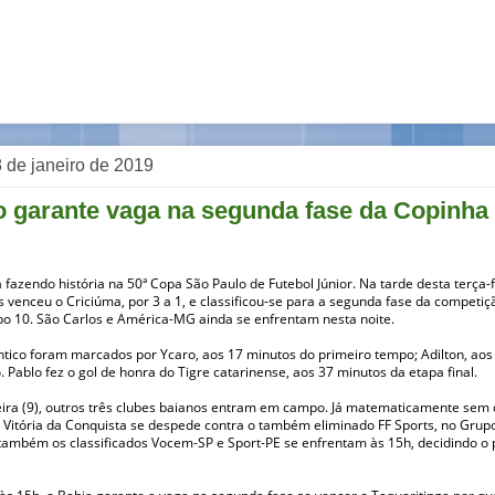
 8 de janeiro de 2019
co garante vaga na segunda fase da Copinha
á fazendo história na 50ª Copa São Paulo de Futebol Júnior. Na tarde desta terça-fe
s venceu o Criciúma, por 3 a 1, e classificou-se para a segunda fase da competiç
po 10. São Carlos e América-MG ainda se enfrentam nesta noite.
ntico foram marcados por Ycaro, aos 17 minutos do primeiro tempo; Adilton, aos
Pablo fez o gol de honra do Tigre catarinense, aos 37 minutos da etapa final.
eira (9), outros três clubes baianos entram em campo. Já matematicamente sem
 o Vitória da Conquista se despede contra o também eliminado FF Sports, no Grup
 também os classificados Vocem-SP e Sport-PE se enfrentam às 15h, decidindo o 
às 15h, o Bahia garante a vaga na segunda fase se vencer o Taquaritinga por qu