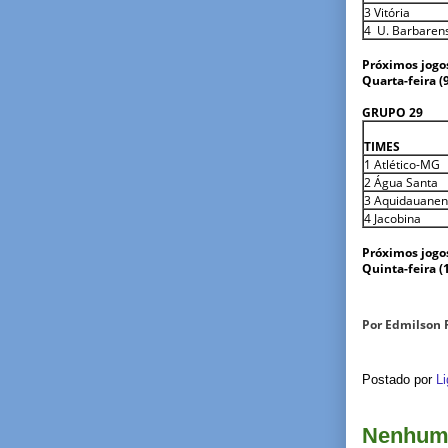
3 Vitória
4 U. Barbaren
Próximos jogo
Quarta-feira (
15h – Vit
GRUPO 29
TIMES
1 Atlético-MG
2 Água Santa
3 Aquidauane
4 Jacobina
Próximos jogo
Quinta-feira (
14h30 
Por Edmilson 
Postado por
Li
Nenhum 