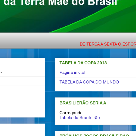
DE TERÇA A SEXTA O ESPORTE COM
TABELA DA COPA 2018
-
Página inicial
TABELA DA COPA DO MUNDO
BRASILIERÃO SERIA A
Carregando...
Tabela do Brasileirão