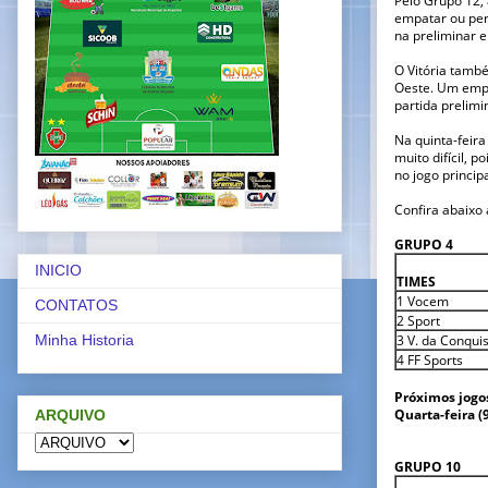
empatar ou per
na preliminar 
O Vitória tamb
Oeste. Um empa
partida prelimi
Na quinta-feira
muito difícil, 
no jogo princi
Confira abaixo 
GRUPO 4
INICIO
TIMES
1 Vocem
CONTATOS
2 Sport
3 V. da Conqui
Minha Historia
4 FF Sports
Próximos jogos
Quarta-feira (
ARQUIVO
15h – 
GRUPO 10