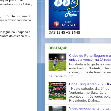
 se enfrentam às 12h45,
h, em Santa Bárbara do
nça o Novorizontino na
 do Jegue da Chapada é
DAS 12HS AS 14HS
 diante do Atlético-MG,
DESTAQUE
Clube de Porto Seguro e a
únicos a vencer na 1ª rod
Foi dada a largada no ma
estadual do Norte/Nordes
começou neste final de s
na frente foi um...
Copa Cinquentão 2026 ⚽
Neste sábado, dia 04 de a
Ventania , no Baianão em 
acontecem três jogos pela
Presidente: Djalm...
Vídeo emocionante no Est