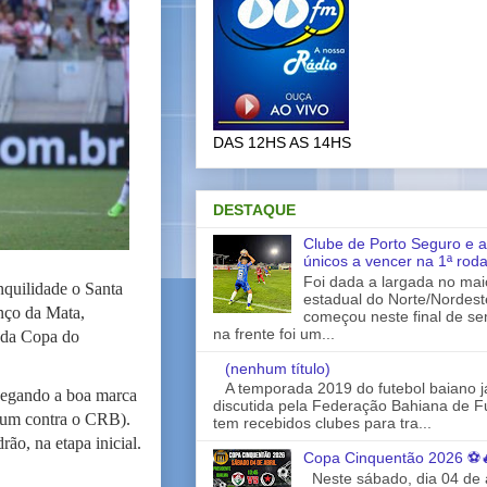
DAS 12HS AS 14HS
DESTAQUE
Clube de Porto Seguro e a
únicos a vencer na 1ª rod
Foi dada a largada no ma
quilidade o Santa
estadual do Norte/Nordes
nço da Mata,
começou neste final de s
na frente foi um...
s da Copa do
(nenhum título)
A temporada 2019 do futebol baiano 
chegando a boa marca
discutida pela Federação Bahiana de Fu
e um contra o CRB).
tem recebidos clubes para tra...
ão, na etapa inicial.
Copa Cinquentão 2026 ⚽
Neste sábado, dia 04 de a