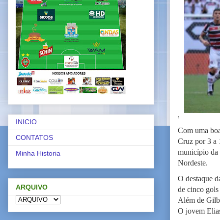
,
INICIO
Com uma boa 
CONTATOS
Cruz por 3 a
município da 
Minha Historia
Nordeste.
O destaque da
ARQUIVO
de cinco gols
Além de Gilbe
O jovem Elia