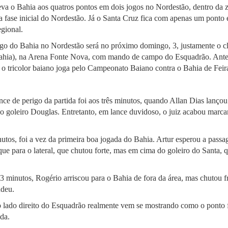
eva o Bahia aos quatros pontos em dois jogos no Nordestão, dentro da z
 fase inicial do Nordestão. Já o Santa Cruz fica com apenas um ponto 
gional.
go do Bahia no Nordestão será no próximo domingo, 3, justamente o cl
Bahia), na Arena Fonte Nova, com mando de campo do Esquadrão. Antes,
 o tricolor baiano joga pelo Campeonato Baiano contra o Bahia de Fei
nce de perigo da partida foi aos três minutos, quando Allan Dias lançou
do goleiro Douglas. Entretanto, em lance duvidoso, o juiz acabou mar
tos, foi a vez da primeira boa jogada do Bahia. Artur esperou a pass
ue para o lateral, que chutou forte, mas em cima do goleiro do Santa,
3 minutos, Rogério arriscou para o Bahia de fora da área, mas chutou f
ndeu.
 lado direito do Esquadrão realmente vem se mostrando como o ponto f
ida.