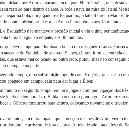
da iniciada por Artur, o atacante tocou para Nino Paraíba, que, desta ve
ruzou rasteiro para dentro da área. A bola estava na mira do lateral Mois
ia chegar na bola, um jogador ex-Esquadrão, o lateral-direito Marcos, te
ndo contra, abrindo o placar na Arena Pernambuco aos 18 minutos.
, o Esquadrão não manteve a pressão inicial e viu o time pernambucano
Santa Cruz chegou ao empate, aos 36 minutos.
as, que teve tempo para dominar a bola, com o zagueiro Lucas Fonseca
em atacante do Santinha, de apenas 19 anos, chutou forte, da entrada da 
as, que estava mal colocado no outro lado, pulou, mas não conseguiu c
ado o empate na partida.
segundo tempo, uma substituição logo de cara. Rogério, que assim com
icou apagado em campo, saiu para dar lugar a Élber.
m minuto do segundo tempo, em uma jogada com participação dos três 
te início de temporada, o Bahia marcou o segundo gol. Artur cruzou n
beça e Gilberto empurrou para dentro, colocando novamente o tricolor 
ove minutos, em outra jogada que começou nos pés de Artur, veio o ter
tur dominou e arriscou de fora da área. A bola desviou na defesa do Sa