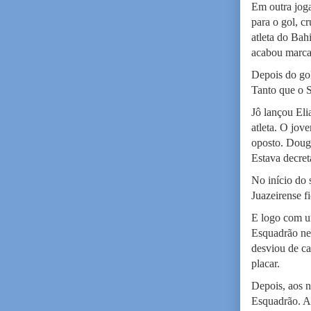
Em outra joga
para o gol, c
atleta do Bah
acabou marca
Depois do gol
Tanto que o 
Jô lançou Eli
atleta. O jov
oposto. Dougl
Estava decret
No início do 
Juazeirense f
E logo com u
Esquadrão nes
desviou de ca
placar.
Depois, aos n
Esquadrão. Ar