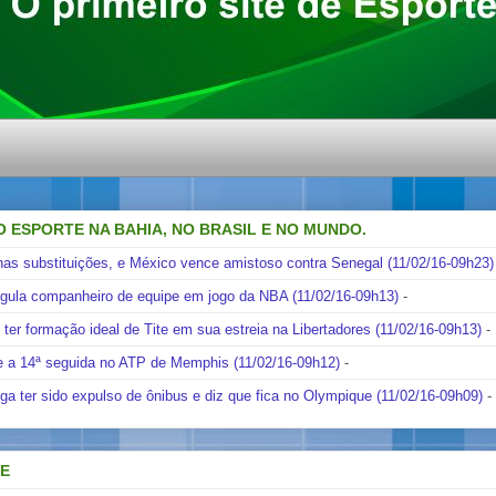
O ESPORTE NA BAHIA, NO BRASIL E NO MUNDO.
nas substituições, e México vence amistoso contra Senegal (11/02/16-09h23)
ngula companheiro de equipe em jogo da NBA (11/02/16-09h13)
-
i ter formação ideal de Tite em sua estreia na Libertadores (11/02/16-09h13)
-
e a 14ª seguida no ATP de Memphis (11/02/16-09h12)
-
ga ter sido expulso de ônibus e diz que fica no Olympique (11/02/16-09h09)
-
DE