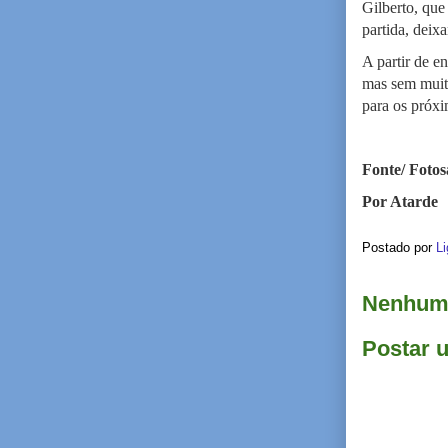
Gilberto, que
partida, deix
A partir de e
mas sem muita
para os próx
Fonte/ Fotos
Por Atarde
Postado por
Li
Nenhum 
Postar 