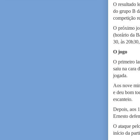
O resultado l
do grupo B da
competição re
O próximo jo
(horário da 
30, às 20h30,
O jogo
O primeiro la
saiu na cara 
jogada.
Aos nove minu
e deu bom toq
escanteio.
Depois, aos 1
Ernesto defe
O ataque pelo
início da part