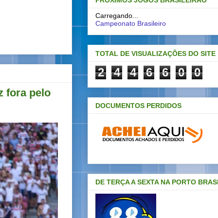
PRÓXIMOS JOGOS BRASILEIRAO
Carregando...
Campeonato Brasileiro
TOTAL DE VISUALIZAÇÕES DO SITE
2
4
4
6
6
0
0
 fora pelo
DOCUMENTOS PERDIDOS
DE TERÇA A SEXTA NA PORTO BRAS