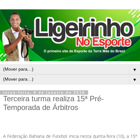
▼
▼
terça-feira, 8 de janeiro de 2019
Terceira turma realiza 15ª Pré-
Temporada de Árbitros
A Federação Bahiana de Futebol inicia nesta quinta-feira (10), a 15ª