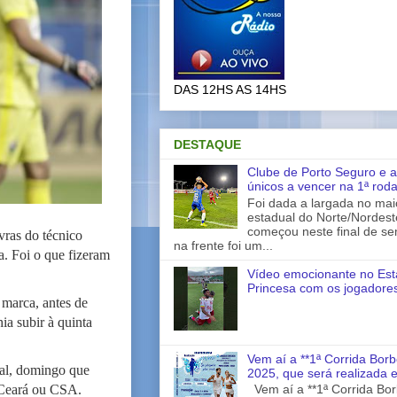
DAS 12HS AS 14HS
DESTAQUE
Clube de Porto Seguro e a
únicos a vencer na 1ª rod
Foi dada a largada no ma
estadual do Norte/Nordes
começou neste final de s
vras do técnico
na frente foi um...
. Foi o que fizeram
Vídeo emocionante no Est
Princesa com os jogadores
marca, antes de
ia subir à quinta
Vem aí a **1ª Corrida Borb
nal, domingo que
2025, que será realizada 
 Ceará ou CSA.
Vem aí a **1ª Corrida Bor