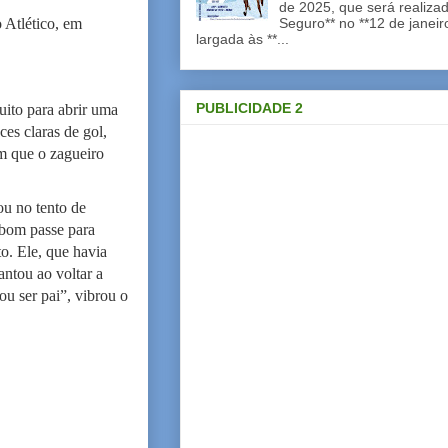
de 2025, que será realiza
o Atlético, em
Seguro** no **12 de janei
largada às **...
PUBLICIDADE 2
uito para abrir uma
es claras de gol,
em que o zagueiro
ou no tento de
 bom passe para
o. Ele, que havia
antou ao voltar a
u ser pai”, vibrou o