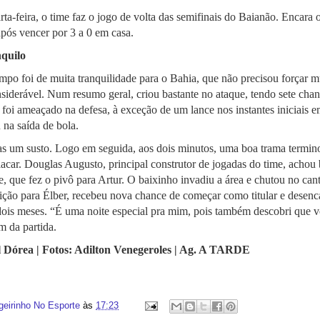
rta-feira, o time faz o jogo de volta das semifinais do Baianão. Encara 
pós vencer por 3 a 0 em casa.
quilo
mpo foi de muita tranquilidade para o Bahia, que não precisou forçar m
iderável. Num resumo geral, criou bastante no ataque, tendo sete chanc
foi ameaçado na defesa, à exceção de um lance nos instantes iniciais 
 na saída de bola.
s um susto. Logo em seguida, aos dois minutos, uma boa trama termin
lacar. Douglas Augusto, principal construtor de jogadas do time, achou
, que fez o pivô para Artur. O baixinho invadiu a área e chutou no cant
ição para Élber, recebeu nova chance de começar como titular e desenc
ois meses. “É uma noite especial pra mim, pois também descobri que vo
m da partida.
 Dórea | Fotos: Adilton Venegeroles | Ag. A TARDE
geirinho No Esporte
às
17:23