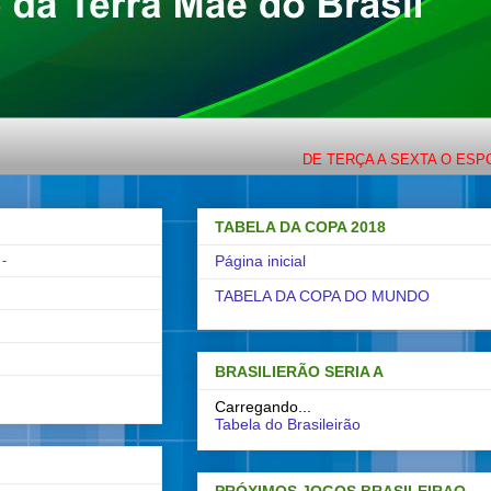
DE TERÇA A SEXTA O ESPORTE COM
TABELA DA COPA 2018
-
Página inicial
TABELA DA COPA DO MUNDO
BRASILIERÃO SERIA A
Carregando...
Tabela do Brasileirão