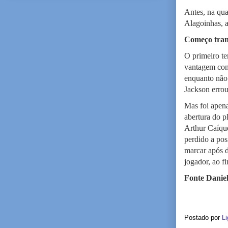
Antes, na qua
Alagoinhas, a
Começo tran
O primeiro te
vantagem cons
enquanto não 
Jackson errou
Mas foi apena
abertura do p
Arthur Caíque
perdido a pos
marcar após d
jogador, ao fi
Fonte Daniel
Postado por
Li