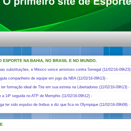
O ESPORTE NA BAHIA, NO BRASIL E NO MUNDO.
nas substituições, e México vence amistoso contra Senegal (11/02/16-09h23)
ngula companheiro de equipe em jogo da NBA (11/02/16-09h13)
-
i ter formação ideal de Tite em sua estreia na Libertadores (11/02/16-09h13)
-
e a 14ª seguida no ATP de Memphis (11/02/16-09h12)
-
ga ter sido expulso de ônibus e diz que fica no Olympique (11/02/16-09h09)
-
DE