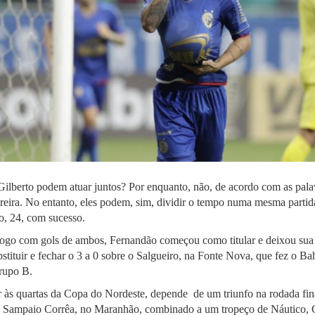
ilberto podem atuar juntos? Por enquanto, não, de acordo com as pala
ira. No entanto, eles podem, sim, dividir o tempo numa mesma partida
o, 24, com sucesso.
jogo com gols de ambos, Fernandão começou como titular e deixou sua 
bstituir e fechar o 3 a 0 sobre o Salgueiro, na Fonte Nova, que fez o Bah
rupo B.
r às quartas da Copa do Nordeste, depende de um triunfo na rodada fi
o Sampaio Corrêa, no Maranhão, combinado a um tropeço de Náutico,