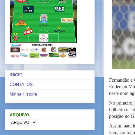
INICIO
Fernandão e G
CONTATOS
Enderson More
neste doming
Minha Historia
No primeiro 
Gilberto o su
ARQUIVO
posição no G
Assim, para i
vem, contra 