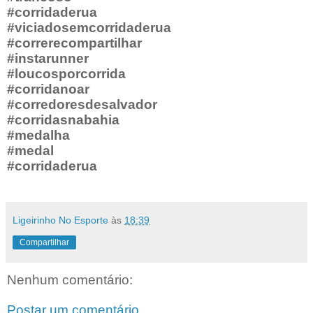
#corridaderua
#viciadosemcorridaderua
#correrecompartilhar
#instarunner
#loucosporcorrida
#corridanoar
#corredoresdesalvador
#corridasnabahia
#medalha
#medal
#corridaderua
Ligeirinho No Esporte
às
18:39
Compartilhar
Nenhum comentário:
Postar um comentário