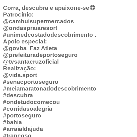
Corra, descubra e apaixone-se
😍
Patrocínio:
@cambuisupermercados
@ondaspraiaresort
#unimedcostadodescobrimento .
Apoio especial:
@govba
Faz Atleta
@prefeituradeportoseguro
@tvsantacruzoficial
Realização:
@vida.sport
#senacportoseguro
#meiamaratonadodescobrimento
#descubra
#ondetudocomecou
#corridasoalegria
#portoseguro
#bahia
#arraialdajuda
#trancoso