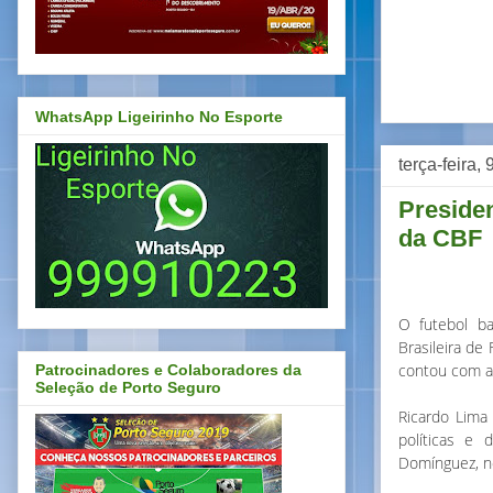
WhatsApp Ligeirinho No Esporte
terça-feira,
Preside
da CBF
O futebol ba
Brasileira de 
contou com a
Patrocinadores e Colaboradores da
Seleção de Porto Seguro
Ricardo Lima
políticas e 
Domínguez, no 