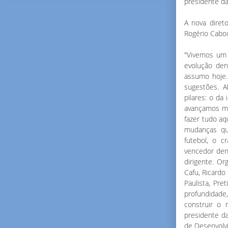
presidente da
A nova diret
Rogério Cabo
"Vivemos um 
evolução de
assumo hoje.
sugestões. A
pilares: o da
avançamos mui
fazer tudo aq
mudanças que
futebol, o c
vencedor den
dirigente. O
Cafu, Ricardo 
Paulista, Pre
profundidade,
construir o
presidente d
de Desenvolv