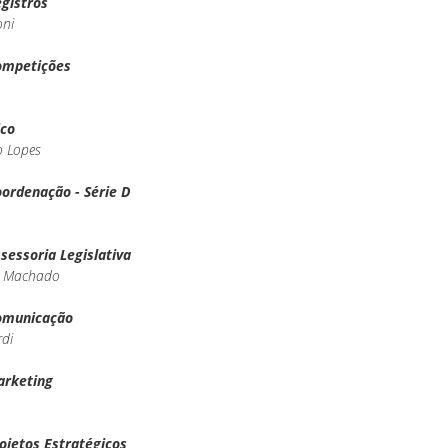
egistros
oni
ompetições
ico
o Lopes
oordenação - Série D
sessoria Legislativa
e Machado
Comunicação
di
arketing
rojetos Estratégicos