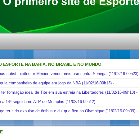
O ESPORTE NA BAHIA, NO BRASIL E NO MUNDO.
nas substituições, e México vence amistoso contra Senegal (11/02/16-09h23)
ngula companheiro de equipe em jogo da NBA (11/02/16-09h13)
-
i ter formação ideal de Tite em sua estreia na Libertadores (11/02/16-09h13)
-
e a 14ª seguida no ATP de Memphis (11/02/16-09h12)
-
ga ter sido expulso de ônibus e diz que fica no Olympique (11/02/16-09h09)
-
DE