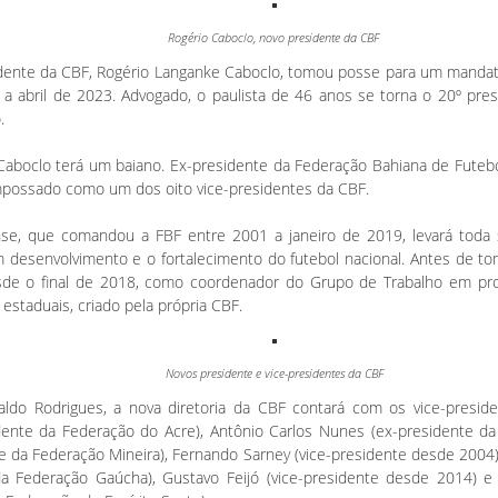
Rogério Caboclo, novo presidente da CBF
dente da CBF, Rogério Langanke Caboclo, tomou posse para um mandat
 a abril de 2023. Advogado, o paulista de 46 anos se torna o 20º pres
.
Caboclo terá um baiano. Ex-presidente da Federação Bahiana de Futeb
possado como um dos oito vice-presidentes da CBF.
se, que comandou a FBF entre 2001 a janeiro de 2019, levará toda 
 desenvolvimento e o fortalecimento do futebol nacional. Antes de t
esde o final de 2018, como coordenador do Grupo de Trabalho em pr
staduais, criado pela própria CBF.
Novos presidente e vice-presidentes da CBF
ldo Rodrigues, a nova diretoria da CBF contará com os vice-presid
dente da Federação do Acre), Antônio Carlos Nunes (ex-presidente da 
e da Federação Mineira), Fernando Sarney (vice-presidente desde 2004)
da Federação Gaúcha), Gustavo Feijó (vice-presidente desde 2014) e