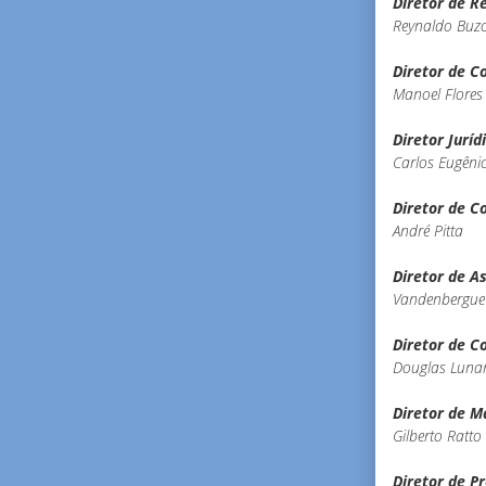
Diretor de R
Reynaldo Buz
Diretor de C
Manoel Flores
Diretor Juríd
Carlos Eugêni
Diretor de C
André Pitta
Diretor de As
Vandenbergu
Diretor de 
Douglas Lunar
Diretor de M
Gilberto Ratto
Diretor de P