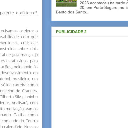
2026 aconteceu na tarde d
20, em Porto Seguro, no E
Bento dos Santo...
arente e eficiente".
ecisamos acelerar a
PUBLICIDADE 2
nsabilidade com que
r ideias, críticas e
nstruída sobre dois
rtal de governança. Já
es estatutários, para
rações, pelo apoio às
 desenvolvimento do
tebol brasileiro, um
sólida carreira como
Conselho de Craques.
ilberto Silva, Juninho
dente. Analisará, com
uita motivação. Vamos
eonardo Gaciba como
 o comando do Centro
o calendário. Nossos