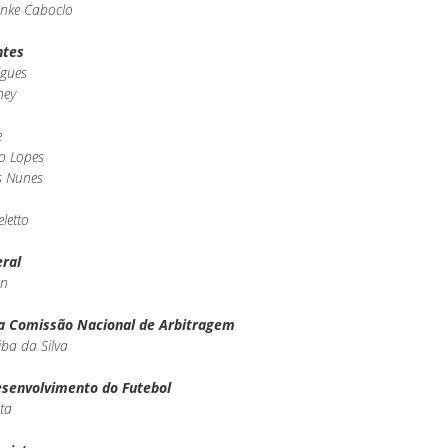
anke Caboclo
ntes
igues
ney
e
o Lopes
s Nunes
letto
eral
an
a Comissão Nacional de Arbitragem
ba da Silva
esenvolvimento do Futebol
ta