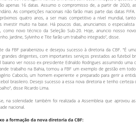
rão apenas 16 datas. Assumo o compromisso de, a partir de 2020, a
endário. As competições nacionais não farão mais parte das datas FIFA.
 próximos quatro anos, a ser mais competitivo a nível mundial, tan
s investir muito na base. Há poucos dias, anunciamos o especialista
e, como novo técnico da Seleção Sub-20. Hoje, anuncio nosso novo
inho. Jardine, Sylvinho e Tite farão um trabalho integrado”, disse.
nte da FBF parabenizou e desejou sucesso à diretoria da CBF. "É uma 
grandes dirigentes, com importantes serviços prestados ao futebol br
ol baiano ver nosso ex-presidente Ednaldo Rodrigues assumindo uma da
rande trabalho na Bahia, tornou a FBF um exemplo de gestão em todo 
ogério Caboclo, um homem experiente e preparado para gerir a entida
tebol brasileiro. Desejo sucesso a essa nova diretoria e tenho certeza
balho", disse Ricardo Lima.
e, na solenidade também foi realizada a Assembleia que aprovou as
ade nacional.
xo a formação da nova diretoria da CBF: