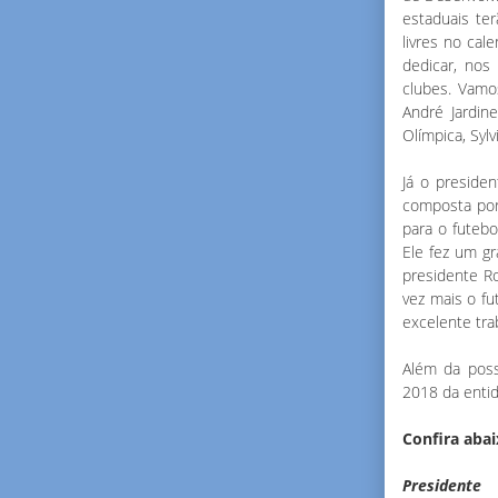
estaduais te
livres no cal
dedicar, nos
clubes. Vamo
André Jardin
Olímpica, Sylv
Já o preside
composta por 
para o futeb
Ele fez um g
presidente R
vez mais o fu
excelente tra
Além da poss
2018 da entid
Confira abai
Presidente