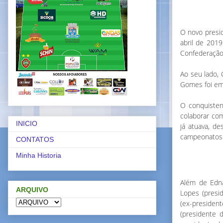
O novo presi
abril de 2019
Confederação
Ao seu lado, 
Gomes foi em
O conquisten
colaborar com
INICIO
já atuava, d
campeonatos e
CONTATOS
Minha Historia
Além de Edna
ARQUIVO
Lopes (presi
(ex-president
(presidente 