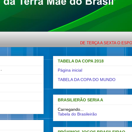
DE TERÇA A SEXTA O ESPORTE COM 
TABELA DA COPA 2018
-
Página inicial
TABELA DA COPA DO MUNDO
BRASILIERÃO SERIA A
Carregando...
Tabela do Brasileirão