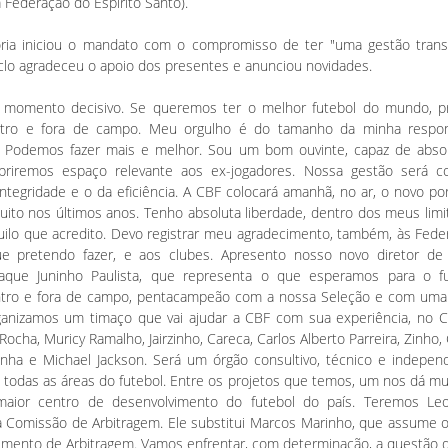
 Federação do Espírito Santo).
oria iniciou o mandato com o compromisso de ter "uma gestão transp
clo agradeceu o apoio dos presentes e anunciou novidades.
momento decisivo. Se queremos ter o melhor futebol do mundo, pr
ntro e fora de campo. Meu orgulho é do tamanho da minha respo
 Podemos fazer mais e melhor. Sou um bom ouvinte, capaz de absorve
briremos espaço relevante aos ex-jogadores. Nossa gestão será co
 integridade e o da eficiência. A CBF colocará amanhã, no ar, o novo po
to nos últimos anos. Tenho absoluta liberdade, dentro dos meus limit
uilo que acredito. Devo registrar meu agradecimento, também, às Fede
 pretendo fazer, e aos clubes. Apresento nosso novo diretor de
raque Juninho Paulista, que representa o que esperamos para o fu
tro e fora de campo, pentacampeão com a nossa Seleção e com uma 
rganizamos um timaço que vai ajudar a CBF com sua experiência, no 
Rocha, Muricy Ramalho, Jairzinho, Careca, Carlos Alberto Parreira, Zinho, G
tinha e Michael Jackson. Será um órgão consultivo, técnico e indepen
 todas as áreas do futebol. Entre os projetos que temos, um nos dá m
 maior centro de desenvolvimento do futebol do país. Teremos L
a Comissão de Arbitragem. Ele substitui Marcos Marinho, que assume
imento de Arbitragem. Vamos enfrentar, com determinação, a questão d