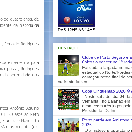
o de quatro anos, de
idente da história da
DAS 12HS AS 14HS
ol, Ednaldo Rodrigues
DESTAQUE
Clube de Porto Seguro e a
únicos a vencer na 1ª rod
sua experiência para
Foi dada a largada no ma
omar posse, Rodrigues
estadual do Norte/Nordes
ol da perenidade dos
começou neste final de s
na frente foi um...
Copa Cinquentão 2026 ⚽
Neste sábado, dia 04 de a
Ventania , no Baianão em 
acontecem três jogos pela
entes Antônio Aquino
Presidente: Djalm...
CBF), Castellar Neto
, Francisco Noveletto
Porto perde em Amistoso p
2026
 Marcus Vicente (ex-
O amistoso preparatório 