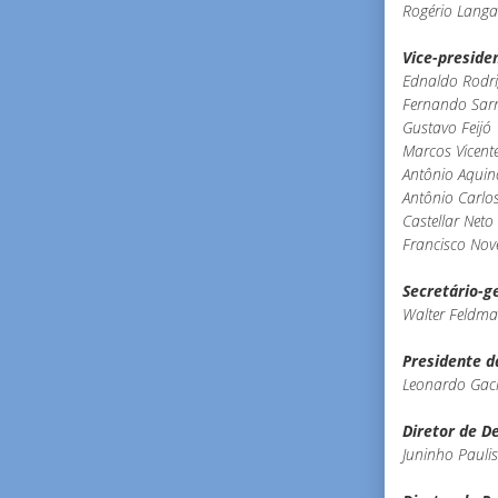
Rogério Lang
Vice-preside
Ednaldo Rodr
Fernando Sar
Gustavo Feijó
Marcos Vicent
Antônio Aquin
Antônio Carlo
Castellar Neto
Francisco Nove
Secretário-g
Walter Feldm
Presidente d
Leonardo Gaci
Diretor de D
Juninho Paulis