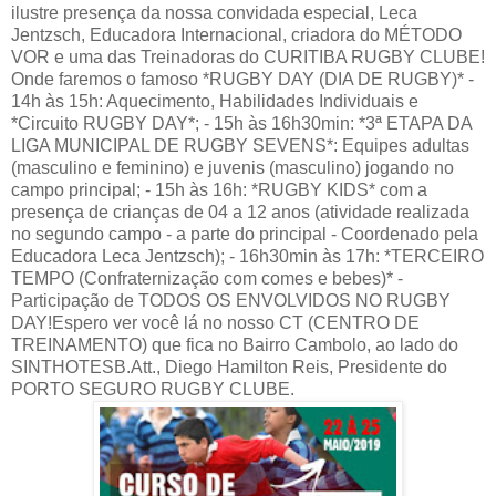
ilustre presença da nossa convidada especial, Leca
Jentzsch, Educadora Internacional, criadora do MÉTODO
VOR e uma das Treinadoras do CURITIBA RUGBY CLUBE!
Onde faremos o famoso *RUGBY DAY (DIA DE RUGBY)* -
14h às 15h: Aquecimento, Habilidades Individuais e
*Circuito RUGBY DAY*; - 15h às 16h30min: *3ª ETAPA DA
LIGA MUNICIPAL DE RUGBY SEVENS*: Equipes adultas
(masculino e feminino) e juvenis (masculino) jogando no
campo principal; - 15h às 16h: *RUGBY KIDS* com a
presença de crianças de 04 a 12 anos (atividade realizada
no segundo campo - a parte do principal - Coordenado pela
Educadora Leca Jentzsch); - 16h30min às 17h: *TERCEIRO
TEMPO (Confraternização com comes e bebes)* -
Participação de TODOS OS ENVOLVIDOS NO RUGBY
DAY!Espero ver você lá no nosso CT (CENTRO DE
TREINAMENTO) que fica no Bairro Cambolo, ao lado do
SINTHOTESB.Att., Diego Hamilton Reis, Presidente do
PORTO SEGURO RUGBY CLUBE.