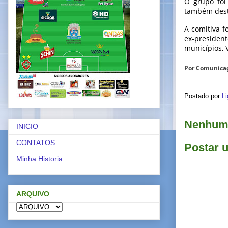
O grupo foi
também desta
A comitiva f
ex-presiden
municípios, 
Por Comunica
Postado por
Li
Nenhum 
INICIO
CONTATOS
Postar 
Minha Historia
ARQUIVO