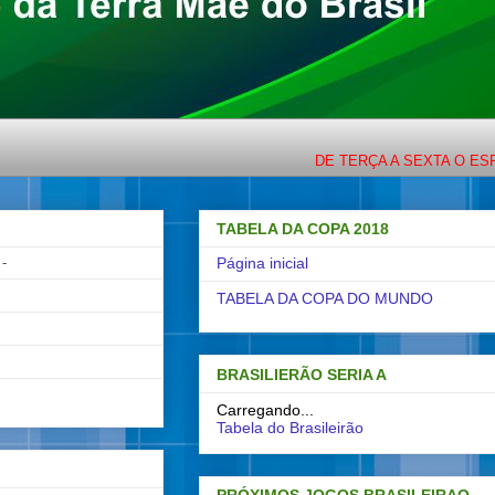
DE TERÇA A SEXTA O ESPORTE 
TABELA DA COPA 2018
-
Página inicial
TABELA DA COPA DO MUNDO
BRASILIERÃO SERIA A
Carregando...
Tabela do Brasileirão