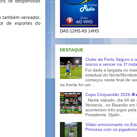
ro, os desportistas
 o também vereador,
dor de esportes do
DAS 12HS AS 14HS
DESTAQUE
Clube de Porto Seguro e a
únicos a vencer na 1ª rod
Foi dada a largada no ma
estadual do Norte/Nordes
começou neste final de s
na frente foi um...
Copa Cinquentão 2026 ⚽
Neste sábado, dia 04 de a
Ventania , no Baianão em 
acontecem três jogos pela
Presidente: Djalm...
Vídeo emocionante no Est
Princesa com os jogadores