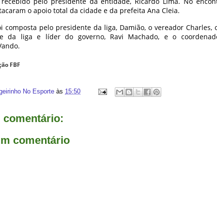
 recebido pelo presidente da entidade, Ricardo Lima. No encont
caram o apoio total da cidade e da prefeita Ana Cleia.
oi composta pelo presidente da liga, Damião, o vereador Charles,
te da liga e líder do governo, Ravi Machado, e o coordena
Vando.
ção FBF
geirinho No Esporte
às
15:50
comentário:
um comentário