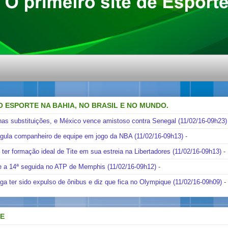
O ESPORTE NA BAHIA, NO BRASIL E NO MUNDO.
nas substituições, e México vence amistoso contra Senegal (11/02/16-09h23)
ngula companheiro de equipe em jogo da NBA (11/02/16-09h13)
-
i ter formação ideal de Tite em sua estreia na Libertadores (11/02/16-09h13)
-
e a 14ª seguida no ATP de Memphis (11/02/16-09h12)
-
ga ter sido expulso de ônibus e diz que fica no Olympique (11/02/16-09h09)
-
DE