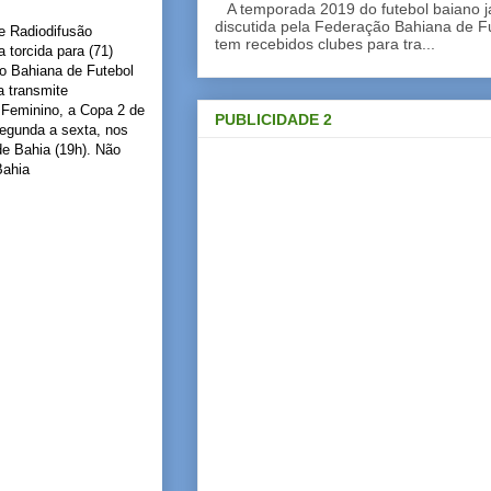
A temporada 2019 do futebol baiano 
.⚽✌⠀⠀ ⠀⠀⠀⠀⠀⠀⠀ ⠀⠀⠀
discutida pela Federação Bahiana de Fu
de Radiodifusão
tem recebidos clubes para tra...
torcida para (71)
 Bahiana de Futebol
a transmite
 Feminino, a Copa 2 de
PUBLICIDADE 2
segunda a sexta, nos
de Bahia (19h). Não
ahia