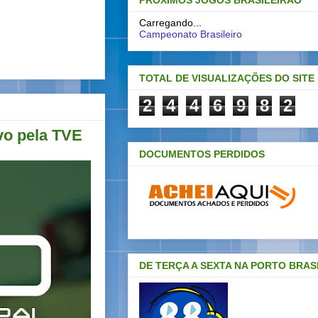
PRÓXIMOS JOGOS BRASILEIRAO
Carregando...
Campeonato Brasileiro
TOTAL DE VISUALIZAÇÕES DO SITE
2
4
4
6
9
8
2
vo pela TVE
DOCUMENTOS PERDIDOS
DE TERÇA A SEXTA NA PORTO BRAS