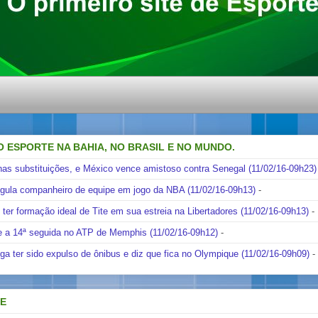
O ESPORTE NA BAHIA, NO BRASIL E NO MUNDO.
nas substituições, e México vence amistoso contra Senegal (11/02/16-09h23)
ngula companheiro de equipe em jogo da NBA (11/02/16-09h13)
-
i ter formação ideal de Tite em sua estreia na Libertadores (11/02/16-09h13)
-
e a 14ª seguida no ATP de Memphis (11/02/16-09h12)
-
ga ter sido expulso de ônibus e diz que fica no Olympique (11/02/16-09h09)
-
DE