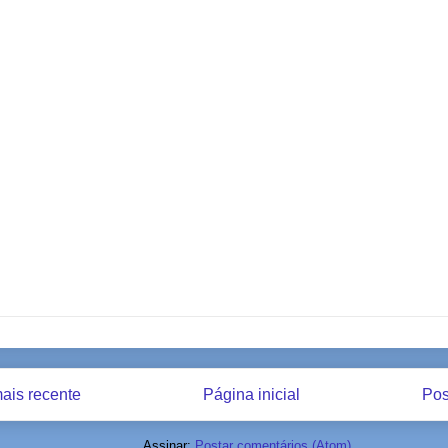
ais recente
Página inicial
Pos
Assinar:
Postar comentários (Atom)