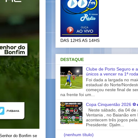
DAS 12HS AS 14HS
DESTAQUE
Clube de Porto Seguro e a
únicos a vencer na 1ª rod
Foi dada a largada no ma
estadual do Norte/Nordes
começou neste final de s
na frente foi um...
Copa Cinquentão 2026 ⚽
Neste sábado, dia 04 de a
Ventania , no Baianão em 
acontecem três jogos pela
Presidente: Djalm...
(nenhum título)
 Senhor do Bonfim se