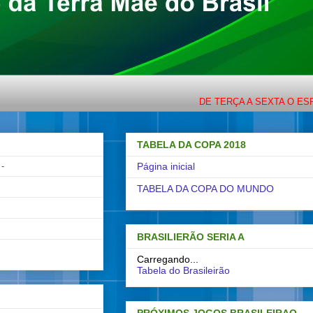
DE TERÇA A SEXTA O ESPORTE C
TABELA DA COPA 2018
-
Página inicial
TABELA DA COPA DO MUNDO
BRASILIERÃO SERIA A
Carregando...
Tabela do Brasileirão