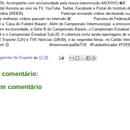
 15h. Acompanhe com exclusividade pela nossa transmissão #AOVIVO
ida! Assista ao vivo na TV, YouTube, Twitter, Facebook e Portal do Instituto 
Bahia (IRDEB).⠀⠀⠀⠀⠀ ⠀⠀⠀⠀⠀⠀⠀ Participe enviando vídeos declarando sua 
s melhores vídeos passam no intervalo.😄 ⠀⠀⠀⠀⠀⠀⠀ Parceira da Federação
 a ‘Casa do Futebol Baiano’. Além do Campeonato Intermunicipal, a emissor
om exclusividade, a Série B do Campeonato Baiano, o Campeonato Estadual
il e o Campeonato Estadual Sub-20. A cobertura inclui ainda reportagens de 
Esporte (12h) e TVE Notícias (18h30), e às segundas-feiras, no Cartão Ver
ferir! 😉⠀⠀⠀⠀⠀⠀ ⠀⠀⠀⠀⠀⠀⠀ #IntermunicipalNaTVE⠀#FutebolAmador #TVEB
geirinho No Esporte
às
17:26
comentário:
um comentário