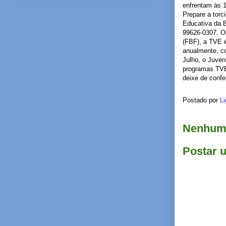
enfrentam às
Prepare a torc
Educativa da 
99626-0307. O
(FBF), a TVE é
anualmente, c
Julho, o Juven
programas TVE 
deixe de con
Postado por
Li
Nenhum 
Postar 