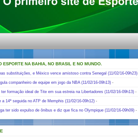
O ESPORTE NA BAHIA, NO BRASIL E NO MUNDO.
nas substituições, e México vence amistoso contra Senegal (11/02/16-09h23)
ngula companheiro de equipe em jogo da NBA (11/02/16-09h13)
-
i ter formação ideal de Tite em sua estreia na Libertadores (11/02/16-09h13)
-
e a 14ª seguida no ATP de Memphis (11/02/16-09h12)
-
ga ter sido expulso de ônibus e diz que fica no Olympique (11/02/16-09h09)
-
DE