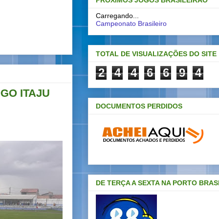
PRÓXIMOS JOGOS BRASILEIRAO
Carregando...
Campeonato Brasileiro
TOTAL DE VISUALIZAÇÕES DO SITE
2
4
4
6
6
9
4
GO ITAJU
DOCUMENTOS PERDIDOS
DE TERÇA A SEXTA NA PORTO BRAS