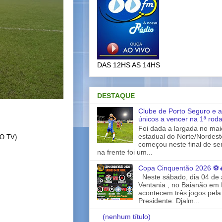
DAS 12HS AS 14HS
DESTAQUE
Clube de Porto Seguro e a
únicos a vencer na 1ª rod
Foi dada a largada no ma
estadual do Norte/Nordes
O TV)
começou neste final de s
na frente foi um...
Copa Cinquentão 2026 ⚽
Neste sábado, dia 04 de a
Ventania , no Baianão em 
acontecem três jogos pela
Presidente: Djalm...
(nenhum título)