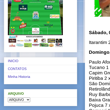
Sábado, 
Itarantim 
Domingo,
INICIO
Paulo Afo
Tucano 1 
CONTATOS
Capim Gr
Minha Historia
Piritiba 
São Domin
Retirolând
ARQUIVO
Ruy Barbo
Baixa Gra
Pojuca 7 