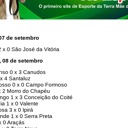
07 de setembro
2 x 0 São José da Vitória
 08 de setembro
nso 0 x 3 Canudos
x 4 Santaluz
osso 0 x 0 Campo Formoso
2 x 2 Morro do Chapéu
go 1 x 3 Conceição do Coité
ia 1 x 0 Valente
sa 3 x 0 Ipirá
nde 1 x 0 Serra Preta
x 0 Araçás