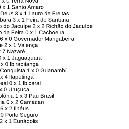
 x 0 Terra Nova
 x 1 Santo Amaro
Deus 3 x 1 Lauro de Freitas
bara 3 x 1 Feira de Santana
 do Jacuípe 2 x 2 Richão do Jacuípe
 da Feira 0 x 1 Cachoeira
 6 x 0 Governador Mangabeira
e 2 x 1 Valença
x 7 Nazaré
0 x 1 Jaguaquara
2 x 0 Ibirapitanga
a Conquista 1 x 0 Guanambí
x 4 Itapetinga
eal 0 x 1 Ibicaraí
 x 0 Uruçuca
olônia 1 x 3 Pau Brasil
zia 0 x 2 Camacan
6 x 2 Ilhéus
 0 Porto Seguro
 2 x 1 Eunápolis