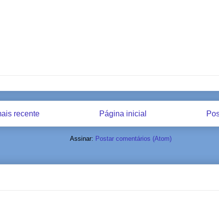
ais recente
Página inicial
Pos
Assinar:
Postar comentários (Atom)