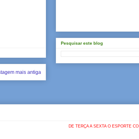
Pesquisar este blog
tagem mais antiga
DE TERÇA A SEXTA O ESPORTE COM LI