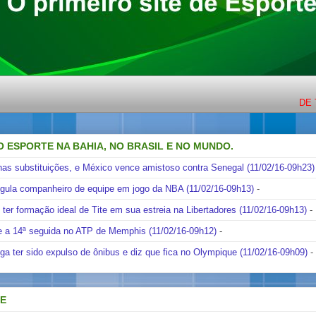
DE TERÇA A
O ESPORTE NA BAHIA, NO BRASIL E NO MUNDO.
nas substituições, e México vence amistoso contra Senegal (11/02/16-09h23)
ngula companheiro de equipe em jogo da NBA (11/02/16-09h13)
-
i ter formação ideal de Tite em sua estreia na Libertadores (11/02/16-09h13)
-
e a 14ª seguida no ATP de Memphis (11/02/16-09h12)
-
ga ter sido expulso de ônibus e diz que fica no Olympique (11/02/16-09h09)
-
DE