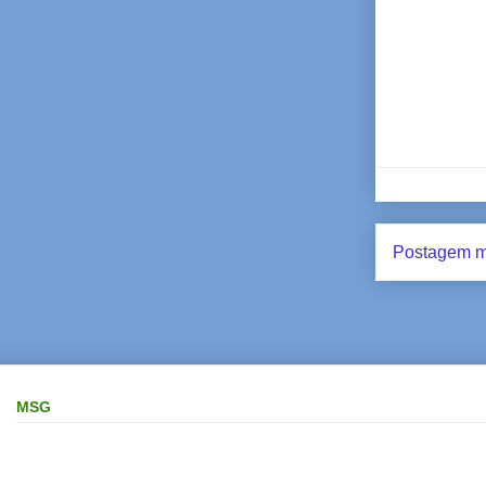
Postagem m
MSG