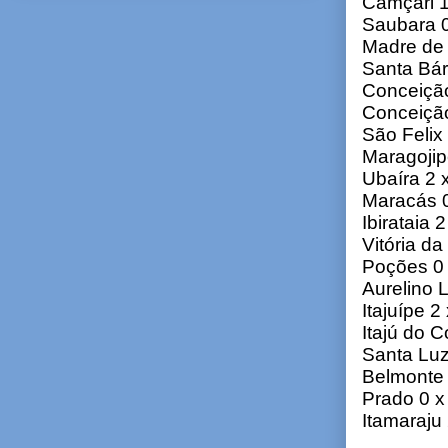
Camçari 1
Saubara 0
Madre de 
Santa Bár
Conceição
Conceição
São Felix
Maragojip
Ubaíra 2 
Maracás 
Ibirataia 
Vitória d
Poções 0 
Aurelino L
Itajuípe 2
Itajú do C
Santa Lu
Belmonte 
Prado 0 x
Itamaraju