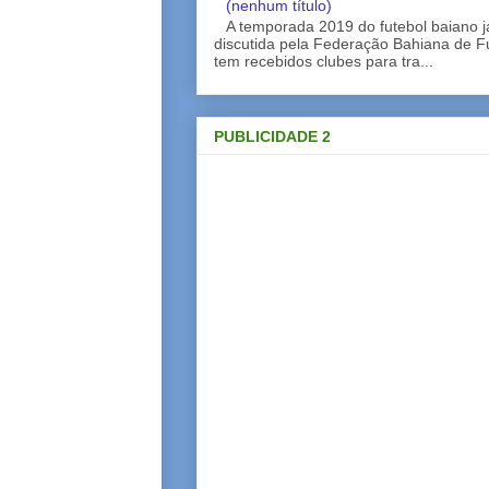
(nenhum título)
A temporada 2019 do futebol baiano 
discutida pela Federação Bahiana de Fu
tem recebidos clubes para tra...
PUBLICIDADE 2