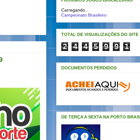
PRÓXIMOS JOGOS BRASILEIRAO
Carregando...
Campeonato Brasileiro
TOTAL DE VISUALIZAÇÕES DO SITE
2
4
4
5
9
9
1
9
DOCUMENTOS PERDIDOS
DE TERÇA A SEXTA NA PORTO BRAS