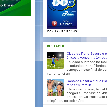
DAS 12HS AS 14HS
DESTAQUE
Clube de Porto Seguro e a
únicos a vencer na 1ª rod
Foi dada a largada no ma
estadual do Norte/Nordes
começou neste final de s
na frente foi um...
Ronaldo Nazário e sua Bia
férias em família
Eterno Fênomeno, Ronaldo
chegou a uma fase da vid
precisa provar mais nada 
seleção ou torcedor. Apo...