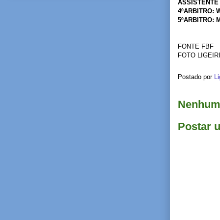
ASSISTENTE 
4ºARBITRO: 
5ºARBITRO:
FONTE FBF
FOTO LIGEI
Postado por
Li
Nenhum 
Postar 