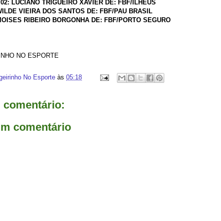
02: LUCIANO TRIGUEIRO XAVIER DE: FBF/ILHÉUS
WILDE VIEIRA DOS SANTOS DE: FBF/PAU BRASIL
 MOISES RIBEIRO BORGONHA DE: FBF/PORTO SEGURO
RINHO NO ESPORTE
geirinho No Esporte
às
05:18
comentário:
um comentário