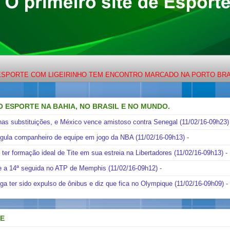
 COM LIGEIRINHO TEM ENCONTRO MARCADO NA PORTO BRASIL FM 8
O ESPORTE NA BAHIA, NO BRASIL E NO MUNDO.
nas substituições, e México vence amistoso contra Senegal (11/02/16-09h23)
ngula companheiro de equipe em jogo da NBA (11/02/16-09h13)
-
i ter formação ideal de Tite em sua estreia na Libertadores (11/02/16-09h13)
-
e a 14ª seguida no ATP de Memphis (11/02/16-09h12)
-
ga ter sido expulso de ônibus e diz que fica no Olympique (11/02/16-09h09)
-
DE