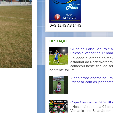
DAS 12HS AS 14HS
DESTAQUE
Clube de Porto Seguro e a
únicos a vencer na 1ª rod
Foi dada a largada no ma
estadual do Norte/Nordes
começou neste final de s
na frente foi um...
Vídeo emocionante no Est
Princesa com os jogadores
Copa Cinquentão 2026 ⚽
Neste sábado, dia 04 de a
Ventania , no Baianão em 