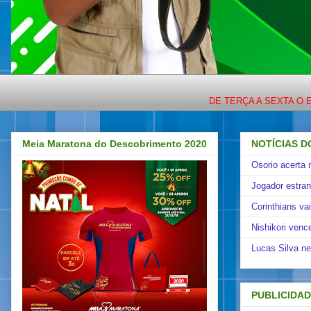
DE TERÇA A SEXTA O ESPORTE
Meia Maratona do Descobrimento 2020
NOTÍCIAS D
Osorio acerta 
Jogador estra
Corinthians va
Nishikori venc
Lucas Silva ne
PUBLICIDA