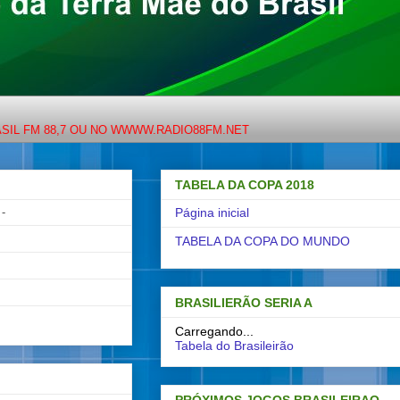
8,7 OU NO WWWW.RADIO88FM.NET
TABELA DA COPA 2018
-
Página inicial
TABELA DA COPA DO MUNDO
BRASILIERÃO SERIA A
Carregando...
Tabela do Brasileirão