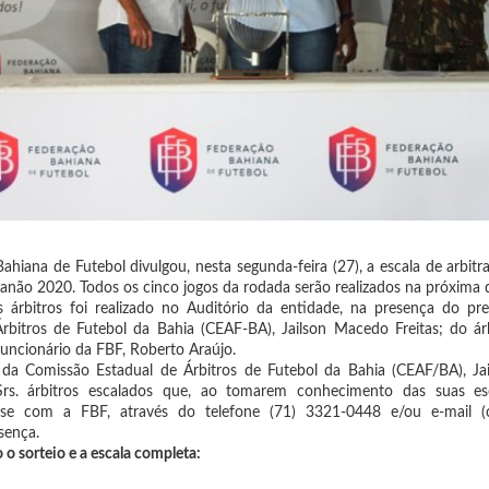
ahiana de Futebol divulgou, nesta segunda-feira (27), a escala de arbit
ianão 2020. Todos os cinco jogos da rodada serão realizados na próxima q
s árbitros foi realizado no Auditório da entidade, na presença do pr
rbitros de Futebol da Bahia (CEAF-BA), Jailson Macedo Freitas; do ár
 funcionário da FBF, Roberto Araújo.
 da Comissão Estadual de Árbitros de Futebol da Bahia (CEAF/BA), Jai
 Srs. árbitros escalados que, ao tomarem conhecimento das suas es
e com a FBF, através do telefone (71) 3321-0448 e/ou e-mail (ce
sença.
 o sorteio e a escala completa: