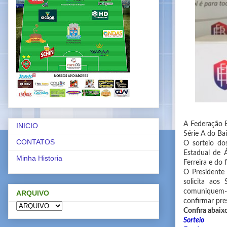
A Federação B
INICIO
Série A do Ba
CONTATOS
O sorteio do
Estadual de Á
Minha Historia
Ferreira e do
O Presidente
solicita aos
comuniquem-s
ARQUIVO
confirmar pre
Confira abaixo
Sorteio