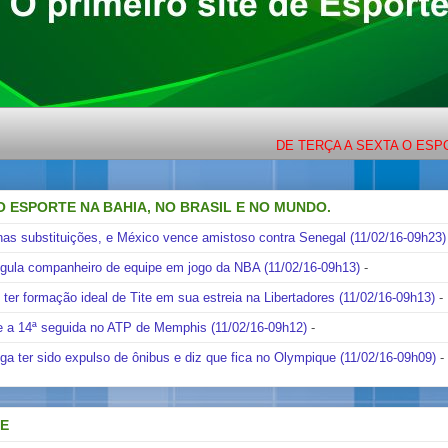
DE TERÇA A SEXTA O ESPORTE C
O ESPORTE NA BAHIA, NO BRASIL E NO MUNDO.
nas substituições, e México vence amistoso contra Senegal (11/02/16-09h23)
ngula companheiro de equipe em jogo da NBA (11/02/16-09h13)
-
i ter formação ideal de Tite em sua estreia na Libertadores (11/02/16-09h13)
-
e a 14ª seguida no ATP de Memphis (11/02/16-09h12)
-
ga ter sido expulso de ônibus e diz que fica no Olympique (11/02/16-09h09)
-
DE