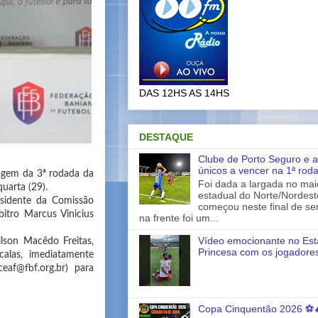
DAS 12HS AS 14HS
DESTAQUE
Clube de Porto Seguro e a
únicos a vencer na 1ª rod
ragem da 3ª rodada da
Foi dada a largada no ma
uarta (29).
estadual do Norte/Nordes
esidente da Comissão
começou neste final de s
bitro Marcus Vinicius
na frente foi um...
Vídeo emocionante no Est
lson Macêdo Freitas,
Princesa com os jogadores
calas, imediatamente
af@fbf.org.br) para
Copa Cinquentão 2026 ⚽