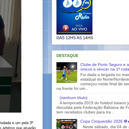
DAS 12HS AS 14HS
DESTAQUE
Clube de Porto Seguro e a
únicos a vencer na 1ª rod
Foi dada a largada no ma
estadual do Norte/Nordes
começou neste final de s
na frente foi um...
(nenhum título)
A temporada 2019 do futebol baiano 
discutida pela Federação Bahiana de Fu
tem recebidos clubes para tra...
Copa Cinquentão 2026 ⚽
ª rodada e um pela 3ª
Neste sábado, dia 04 de a
 árbitros que atuarão