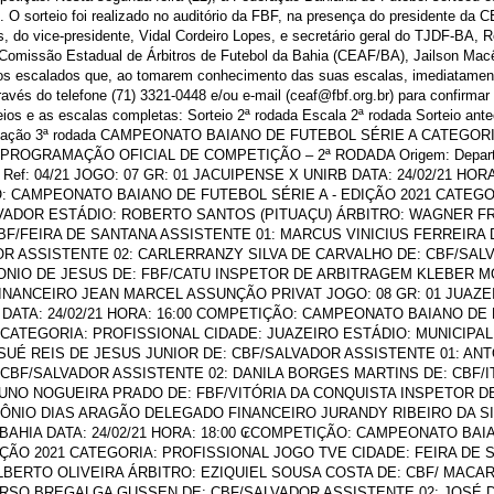
. O sorteio foi realizado no auditório da FBF, na presença do presidente da 
, do vice-presidente, Vidal Cordeiro Lopes, e secretário geral do TJDF-BA, R
Comissão Estadual de Árbitros de Futebol da Bahia (CEAF/BA), Jailson Macêd
tros escalados que, ao tomarem conhecimento das suas escalas, imediatam
avés do telefone (71) 3321-0448 e/ou e-mail (ceaf@fbf.org.br) para confirmar
eios e as escalas completas: Sorteio 2ª rodada Escala 2ª rodada Sorteio ant
cipação 3ª rodada CAMPEONATO BAIANO DE FUTEBOL SÉRIE A CATEGOR
 PROGRAMAÇÃO OFICIAL DE COMPETIÇÃO – 2ª RODADA Origem: Departam
21 Ref: 04/21 JOGO: 07 GR: 01 JACUIPENSE X UNIRB DATA: 24/02/21 HORA
 CAMPEONATO BAIANO DE FUTEBOL SÉRIE A - EDIÇÃO 2021 CATEGO
VADOR ESTÁDIO: ROBERTO SANTOS (PITUAÇU) ÁRBITRO: WAGNER FR
BF/FEIRA DE SANTANA ASSISTENTE 01: MARCUS VINICIUS FERREIRA 
R ASSISTENTE 02: CARLERRANZY SILVA DE CARVALHO DE: CBF/SALV
NIO DE JESUS DE: FBF/CATU INSPETOR DE ARBITRAGEM KLEBER MO
NANCEIRO JEAN MARCEL ASSUNÇÃO PRIVAT JOGO: 08 GR: 01 JUAZE
DATA: 24/02/21 HORA: 16:00 COMPETIÇÃO: CAMPEONATO BAIANO DE 
 CATEGORIA: PROFISSIONAL CIDADE: JUAZEIRO ESTÁDIO: MUNICIP
SUÉ REIS DE JESUS JUNIOR DE: CBF/SALVADOR ASSISTENTE 01: AN
: CBF/SALVADOR ASSISTENTE 02: DANILA BORGES MARTINS DE: CBF/I
UNO NOGUEIRA PRADO DE: FBF/VITÓRIA DA CONQUISTA INSPETOR 
ÔNIO DIAS ARAGÃO DELEGADO FINANCEIRO JURANDY RIBEIRO DA SIL
BAHIA DATA: 24/02/21 HORA: 18:00 ₢COMPETIÇÃO: CAMPEONATO BA
DIÇÃO 2021 CATEGORIA: PROFISSIONAL JOGO TVE CIDADE: FEIRA DE 
LBERTO OLIVEIRA ÁRBITRO: EZIQUIEL SOUSA COSTA DE: CBF/ MACAR
ARSO BREGALGA GUSSEN DE: CBF/SALVADOR ASSISTENTE 02: JOSÉ