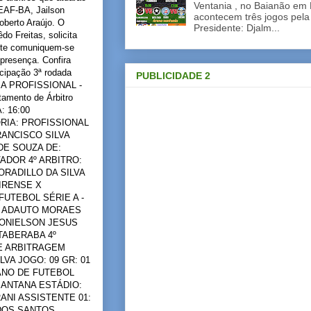
Ventania , no Baianão em 
CEAF-BA, Jailson
acontecem três jogos pela
oberto Araújo. O
Presidente: Djalm...
o Freitas, solicita
ente comuniquem-se
 presença. Confira
ecipação 3ª rodada
PUBLICIDADE 2
IA PROFISSIONAL -
ento de Árbitro
: 16:00
RIA: PROFISSIONAL
ANCISCO SILVA
DE SOUZA DE:
ADOR 4º ARBITRO:
RADILLO DA SILVA
IRENSE X
FUTEBOL SÉRIE A -
AL ADAUTO MORAES
TONIELSON JESUS
TABERABA 4º
DE ARBITRAGEM
VA JOGO: 09 GR: 01
IANO DE FUTEBOL
SANTANA ESTÁDIO:
ANI ASSISTENTE 01:
 DOS SANTOS