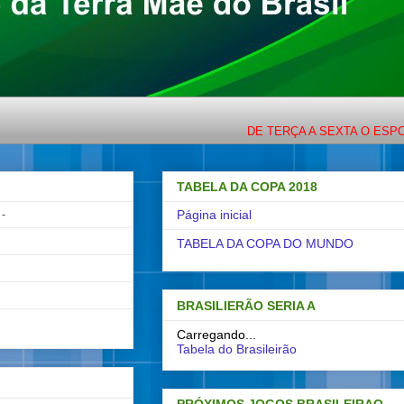
DE TERÇA A SEXTA O ESPORTE CO
TABELA DA COPA 2018
-
Página inicial
TABELA DA COPA DO MUNDO
BRASILIERÃO SERIA A
Carregando...
Tabela do Brasileirão