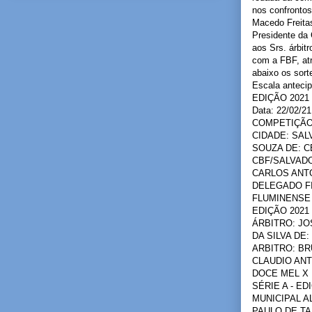
nos confrontos
Macedo Freitas
Presidente da 
aos Srs. árbi
com a FBF, atr
abaixo os sort
Escala ante
EDIÇÃO 2021
Data: 22/02/
COMPETIÇÃO:
CIDADE: SAL
SOUZA DE: C
CBF/SALVADO
CARLOS ANTO
DELEGADO FI
FLUMINENSE 
EDIÇÃO 2021
ÁRBITRO: JO
DA SILVA DE
ARBITRO: BR
CLAUDIO ANT
DOCE MEL X 
SÉRIE A - E
MUNICIPAL A
PAULO DE T