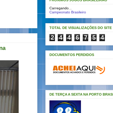
PRÓXIMOS JOGOS BRASILEIRAO
Carregando...
Campeonato Brasileiro
TOTAL DE VISUALIZAÇÕES DO SITE
2
4
4
6
7
5
4
na
DOCUMENTOS PERDIDOS
DE TERÇA A SEXTA NA PORTO BRAS