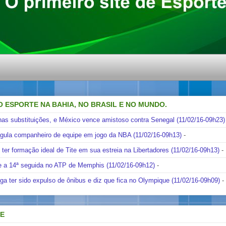
O ESPORTE NA BAHIA, NO BRASIL E NO MUNDO.
nas substituições, e México vence amistoso contra Senegal (11/02/16-09h23)
ngula companheiro de equipe em jogo da NBA (11/02/16-09h13)
-
i ter formação ideal de Tite em sua estreia na Libertadores (11/02/16-09h13)
-
e a 14ª seguida no ATP de Memphis (11/02/16-09h12)
-
ga ter sido expulso de ônibus e diz que fica no Olympique (11/02/16-09h09)
-
DE