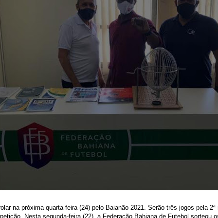
 rolar na próxima quarta-feira (24) pelo Baianão 2021. Serão três jogos pela 2
etição. Nesta segunda-feira (22), a Federação Bahiana de Futebol sorteou os