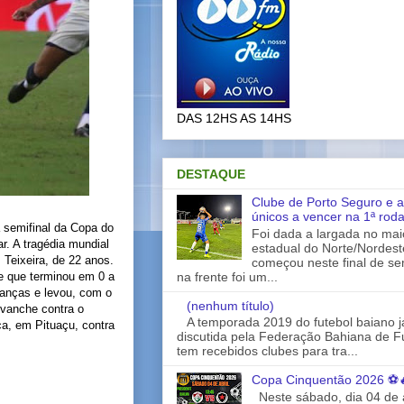
DAS 12HS AS 14HS
DESTAQUE
Clube de Porto Seguro e a
únicos a vencer na 1ª rod
a semifinal da Copa do
Foi dada a largada no ma
r. A tragédia mundial
estadual do Norte/Nordes
Teixeira, de 22 anos.
começou neste final de s
na frente foi um...
 e que terminou em 0 a
ranças e levou, com o
(nenhum título)
revanche contra o
A temporada 2019 do futebol baiano 
ça, em Pituaçu, contra
discutida pela Federação Bahiana de Fu
tem recebidos clubes para tra...
Copa Cinquentão 2026 ⚽
Neste sábado, dia 04 de a