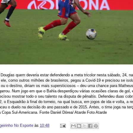
o Douglas quem deveria estar defendendo a meta tricolor nesta sábado, 24, n
ele, como outros milhões de brasileiros, pegou a Covid-19 e precisou se isola
ou o destino, diriam os mais supersticiosos – deu uma chance para Matheus 
garrou. Num jogo em que o Bahia desperdiçou várias ocasiões claras de gol,
recisou mostrar todo o seu talento na disputa de pênaltis. Defendeu duas cob
 2, o Esquadrão à final do torneio, na qual busca, em jogos de ida e volta, a 
ceu o duelo na decisão do ano passado e de 2015. Antes, o time joga na ter
a Copa Sul-Americana. Fonte Daniel Dórea/ Atarde Foto Atarde
geirinho No Esporte
às
10:48