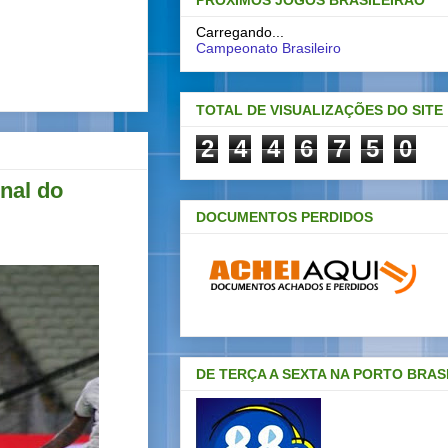
PRÓXIMOS JOGOS BRASILEIRAO
Carregando...
Campeonato Brasileiro
TOTAL DE VISUALIZAÇÕES DO SITE
2
4
4
6
7
5
0
inal do
DOCUMENTOS PERDIDOS
DE TERÇA A SEXTA NA PORTO BRAS