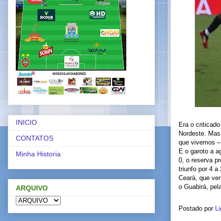
INICIO
Era o criticad
Nordeste. Mas 
CONTATOS
que vivemos – 
E o garoto a a
Minha Historia
0, o reserva p
triunfo por 4 a
Ceará, que ven
o Guabirá, pel
ARQUIVO
Postado por
Li