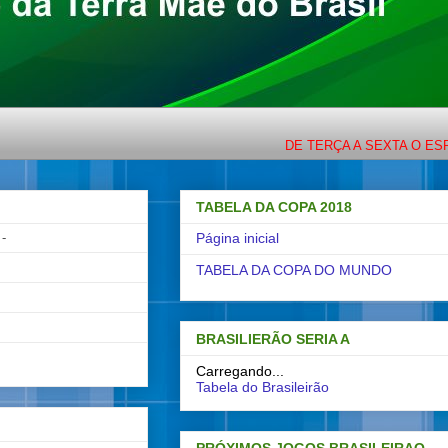
DE TERÇA A SEXTA O ESPORTE C
TABELA DA COPA 2018
-
Página inicial
TABELA DA COPA DO MUNDO
BRASILIERÃO SERIA A
Carregando...
Tabela do Brasileirão