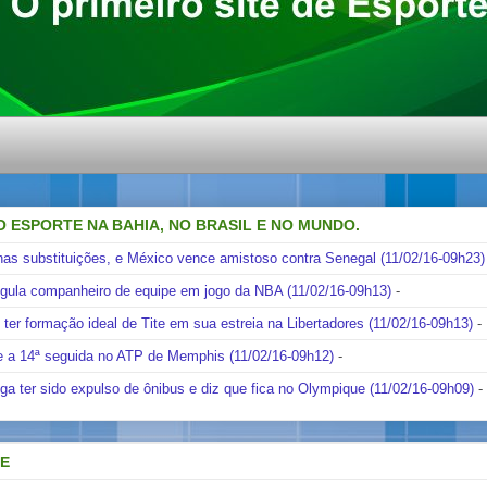
O ESPORTE NA BAHIA, NO BRASIL E NO MUNDO.
nas substituições, e México vence amistoso contra Senegal (11/02/16-09h23)
ngula companheiro de equipe em jogo da NBA (11/02/16-09h13)
-
i ter formação ideal de Tite em sua estreia na Libertadores (11/02/16-09h13)
-
e a 14ª seguida no ATP de Memphis (11/02/16-09h12)
-
ga ter sido expulso de ônibus e diz que fica no Olympique (11/02/16-09h09)
-
DE