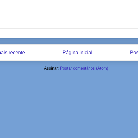
ais recente
Página inicial
Pos
Assinar:
Postar comentários (Atom)