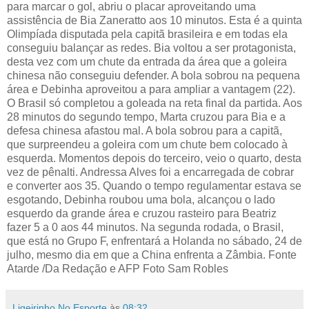
para marcar o gol, abriu o placar aproveitando uma
assistência de Bia Zaneratto aos 10 minutos. Esta é a quinta
Olimpíada disputada pela capitã brasileira e em todas ela
conseguiu balançar as redes. Bia voltou a ser protagonista,
desta vez com um chute da entrada da área que a goleira
chinesa não conseguiu defender. A bola sobrou na pequena
área e Debinha aproveitou a para ampliar a vantagem (22).
O Brasil só completou a goleada na reta final da partida. Aos
28 minutos do segundo tempo, Marta cruzou para Bia e a
defesa chinesa afastou mal. A bola sobrou para a capitã,
que surpreendeu a goleira com um chute bem colocado à
esquerda. Momentos depois do terceiro, veio o quarto, desta
vez de pênalti. Andressa Alves foi a encarregada de cobrar
e converter aos 35. Quando o tempo regulamentar estava se
esgotando, Debinha roubou uma bola, alcançou o lado
esquerdo da grande área e cruzou rasteiro para Beatriz
fazer 5 a 0 aos 44 minutos. Na segunda rodada, o Brasil,
que está no Grupo F, enfrentará a Holanda no sábado, 24 de
julho, mesmo dia em que a China enfrenta a Zâmbia. Fonte
Atarde /Da Redação e AFP Foto Sam Robles
Ligeirinho No Esporte
às
08:32