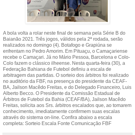
A bola volta a rolar neste final de semana pela Série B do
Baianão 2021. Três jogos, válidos pela 2ª rodada, serão
realizados no domingo (4). Botafogo e Grapiúna se
enfrentam no Pedro Amorim. Em Pituaçu, o Camaçariense
recebe o Camaçari. Já no Mário Pessoa, Barcelona e Colo-
Colo fazem o clássico ilheense. Nesta quarta-feira (30), a
Federação Bahiana de Futebol definiu a escala de
arbitragem das partidas. O sorteio dos árbitros foi realizado
no auditório da FBF, na presença do presidente da CEAF-
BA, Jailson Macêdo Freitas, e do Delegado Financeiro, Luis
Alberto Becco. O Presidente da Comissão Estadual de
Árbitros de Futebol da Bahia (CEAF/BA), Jailson Macêdo
Freitas, solicita aos Srs. árbitros escalados que, ao tomarem
conhecimento, imediatamente confirmem suas escalas
através do sistema on-line. Confira abaixo a escala
completa: Sorteio Escala Fonte Comunicação FBF