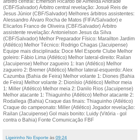
árbitro central: Emerson Ricardo de Almeida Andrade
(CBF/Salvador) Árbitro central revelação: Josué Reis de
Jesus Júnior (CBF/Salvador) Melhores árbitros assistentes:
Alessandro Álvaro Rocha de Matos (FIFA/Salvador) e
Elicarlos Franco de Oliveira (CBF/Salvador) Árbitro
assistente revelação: Antonielson Jesus da Silva
(CBF/Salvador) Melhor Preparador Físico: Marailton Jardim
(Atlético) Melhor Técnico: Rodrigo Chagas (Jacuipense)
Equipe mais disciplinada: Doce Mel Esporte Clube Melhor
goleiro: Fábio Lima (Atlético) Melhor lateral-direito: Railan
(Jacuipense) Melhor zagueiro 1: Iran (Atlético) Melhor
zagueiro 2: Bremer (Atlético) Melhor lateral-esquerdo: Alex
Cazumba (Bahia de Feira) Melhor volante 1: Diones (Bahia
de Feira) Melhor volante 2: Dionísio (Atlético) Melhor meia
1: Miller (Atlético) Melhor meia 2: Danilo Rios (Jacuipense)
Melhor atacante 1: Thiaguinho (Atlético) Melhor atacante 2:
Rodallega (Bahia) Craque das finais: Thiaguinho (Atlético)
Craque do campeonato: Miller (Atlético) Jogador revelação:
Railan (Jacuipense) Gol mais bonito: Luidy (Vitória - gol
contra o Bahia) Fonte Comunicação FBF
Ligeirinho No Esporte
às
09:24