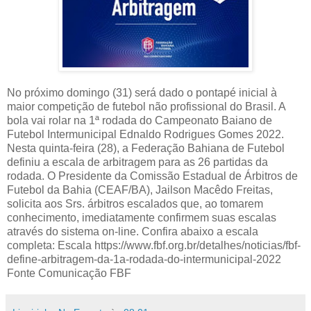
No próximo domingo (31) será dado o pontapé inicial à
maior competição de futebol não profissional do Brasil. A
bola vai rolar na 1ª rodada do Campeonato Baiano de
Futebol Intermunicipal Ednaldo Rodrigues Gomes 2022.
Nesta quinta-feira (28), a Federação Bahiana de Futebol
definiu a escala de arbitragem para as 26 partidas da
rodada. O Presidente da Comissão Estadual de Árbitros de
Futebol da Bahia (CEAF/BA), Jailson Macêdo Freitas,
solicita aos Srs. árbitros escalados que, ao tomarem
conhecimento, imediatamente confirmem suas escalas
através do sistema on-line. Confira abaixo a escala
completa: Escala https://www.fbf.org.br/detalhes/noticias/fbf-
define-arbitragem-da-1a-rodada-do-intermunicipal-2022
Fonte Comunicação FBF