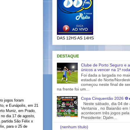
DAS 12HS AS 14HS
DESTAQUE
Clube de Porto Seguro e a
únicos a vencer na 1ª rod
Foi dada a largada no ma
estadual do Norte/Nordes
começou neste final de s
na frente foi um...
Copa Cinquentão 2026 ⚽
ro jogos foram
Neste sábado, dia 04 de a
to, e Eunápolis, em 21
Ventania , no Baianão em 
erto Muniz, em Prado,
acontecem três jogos pela
, no dia 17 de agosto,
Presidente: Djalm...
partida São Félix x
lix, para o 25 de
(nenhum título)