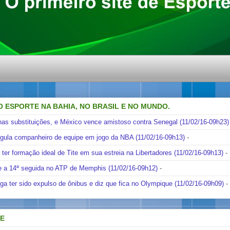
O ESPORTE NA BAHIA, NO BRASIL E NO MUNDO.
nas substituições, e México vence amistoso contra Senegal (11/02/16-09h23)
ngula companheiro de equipe em jogo da NBA (11/02/16-09h13)
-
i ter formação ideal de Tite em sua estreia na Libertadores (11/02/16-09h13)
-
e a 14ª seguida no ATP de Memphis (11/02/16-09h12)
-
ga ter sido expulso de ônibus e diz que fica no Olympique (11/02/16-09h09)
-
DE