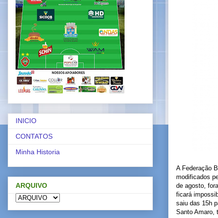
INICIO
CONTATOS
Minha Historia
A Federação Ba
modificados pe
ARQUIVO
de agosto, for
ficará impossi
saiu das 15h p
Santo Amaro, t