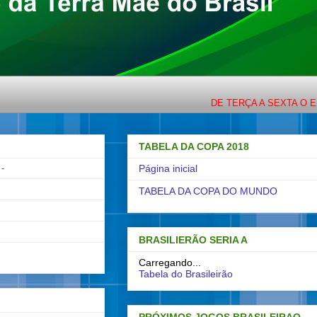
DE TERÇA A SEXTA O ESPORTE
TABELA DA COPA 2018
-
Página inicial
TABELA DA COPA DO MUNDO
BRASILIERÃO SERIA A
Carregando...
Tabela do Brasileirão