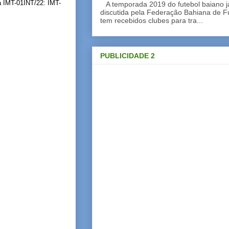
a IMT-01INT/22: IMT-
A temporada 2019 do futebol baiano 
discutida pela Federação Bahiana de Fu
tem recebidos clubes para tra...
PUBLICIDADE 2