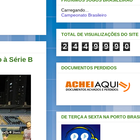
PRÓXIMOS JOGOS BRASILEIRAO
Carregando...
Campeonato Brasileiro
TOTAL DE VISUALIZAÇÕES DO SITE
2
4
4
9
9
9
0
o à Série B
DOCUMENTOS PERDIDOS
DE TERÇA A SEXTA NA PORTO BRAS