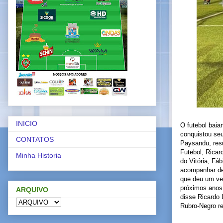
INICIO
O futebol baia
conquistou se
CONTATOS
Paysandu, resu
Futebol, Ricard
Minha Historia
do Vitória, Fáb
acompanhar de 
que deu um ver
próximos anos 
ARQUIVO
disse Ricardo 
Rubro-Negro re