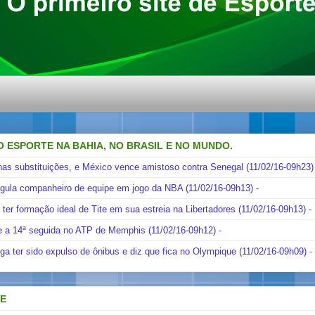
O ESPORTE NA BAHIA, NO BRASIL E NO MUNDO.
nas substituições, e México vence amistoso contra Senegal (11/02/16-09h23)
ngula companheiro de equipe em jogo da NBA (11/02/16-09h13)
-
i ter formação ideal de Tite em sua estreia na Libertadores (11/02/16-09h13)
-
e a 14ª seguida no ATP de Memphis (11/02/16-09h12)
-
ga ter sido expulso de ônibus e diz que fica no Olympique (11/02/16-09h09)
-
DE