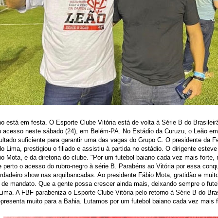
no está em festa. O Esporte Clube Vitória está de volta à Série B do Brasilei
u acesso neste sábado (24), em Belém-PA. No Estádio da Curuzu, o Leão e
ltado suficiente para garantir uma das vagas do Grupo C. O presidente da 
o Lima, prestigiou o filiado e assistiu à partida no estádio. O dirigente estev
io Mota, e da diretoria do clube. "Por um futebol baiano cada vez mais forte, m
perto o acesso do rubro-negro à série B. Parabéns ao Vitória por essa conqu
dadeiro show nas arquibancadas. Ao presidente Fábio Mota, gratidão e mui
de mandato. Que a gente possa crescer ainda mais, deixando sempre o futeb
Lima. A FBF parabeniza o Esporte Clube Vitória pelo retorno à Série B do Bra
presenta muito para a Bahia. Lutamos por um futebol baiano cada vez mais fo