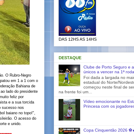
DAS 12HS AS 14HS
DESTAQUE
Clube de Porto Seguro e a
únicos a vencer na 1ª rod
rão. O Rubro-Negro
Foi dada a largada no ma
mpatou em 1 a 1 com o
estadual do Norte/Nordes
Federação Bahiana de
começou neste final de s
e ao lado do presidente
na frente foi um...
uito feliz por
Vídeo emocionante no Est
ista e a sua torcida
Princesa com os jogadores
to sucesso nos
ol baiano no topo!",
sileirão. O acesso do
rte e unido.
Copa Cinquentão 2026 ⚽