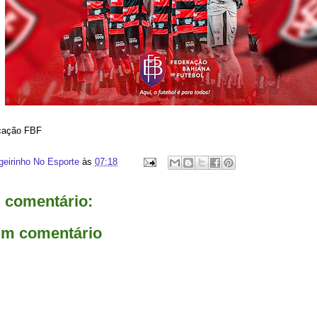
cação FBF
geirinho No Esporte
às
07:18
comentário:
um comentário