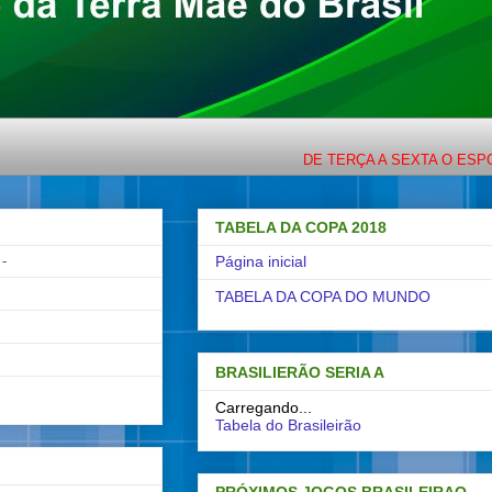
DE TERÇA A SEXTA O ESPORTE COM
TABELA DA COPA 2018
-
Página inicial
TABELA DA COPA DO MUNDO
BRASILIERÃO SERIA A
Carregando...
Tabela do Brasileirão