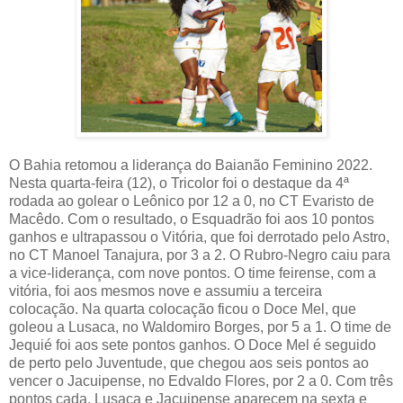
O Bahia retomou a liderança do Baianão Feminino 2022.
Nesta quarta-feira (12), o Tricolor foi o destaque da 4ª
rodada ao golear o Leônico por 12 a 0, no CT Evaristo de
Macêdo. Com o resultado, o Esquadrão foi aos 10 pontos
ganhos e ultrapassou o Vitória, que foi derrotado pelo Astro,
no CT Manoel Tanajura, por 3 a 2. O Rubro-Negro caiu para
a vice-liderança, com nove pontos. O time feirense, com a
vitória, foi aos mesmos nove e assumiu a terceira
colocação. Na quarta colocação ficou o Doce Mel, que
goleou a Lusaca, no Waldomiro Borges, por 5 a 1. O time de
Jequié foi aos sete pontos ganhos. O Doce Mel é seguido
de perto pelo Juventude, que chegou aos seis pontos ao
vencer o Jacuipense, no Edvaldo Flores, por 2 a 0. Com três
pontos cada, Lusaca e Jacuipense aparecem na sexta e