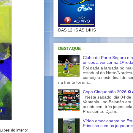
DAS 12HS AS 14HS
DESTAQUE
Clube de Porto Seguro e a
únicos a vencer na 1ª rod
Foi dada a largada no ma
estadual do Norte/Nordes
começou neste final de s
na frente foi um...
Copa Cinquentão 2026 ⚽
Neste sábado, dia 04 de a
Ventania , no Baianão em 
acontecem três jogos pela
Presidente: Djalm...
Vídeo emocionante no Est
Princesa com os jogadores
ipes do interior