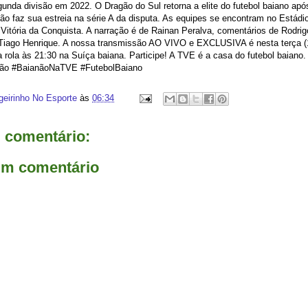
unda divisão em 2022. O Dragão do Sul retorna a elite do futebol baiano apó
ão faz sua estreia na série A da disputa. As equipes se encontram no Estádi
itória da Conquista. A narração é de Rainan Peralva, comentários de Rodrig
Tiago Henrique. A nossa transmissão AO VIVO e EXCLUSIVA é nesta terça (
la rola às 21:30 na Suíça baiana. Participe! A TVE é a casa do futebol baian
tão #BaianãoNaTVE #FutebolBaiano
geirinho No Esporte
às
06:34
comentário:
um comentário