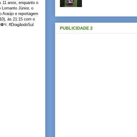
s 11 anos, enquanto o
o Lomanto Júnior, o
o Araújo e reportagem
10), às 21:15 com o
o. ⚽🏃 #DragãodoSul
PUBLICIDADE 2