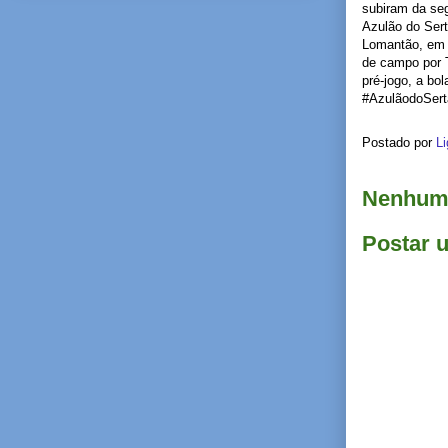
subiram da seg
Azulão do Sert
Lomantão, em V
de campo por 
pré-jogo, a bo
#AzulãodoSer
Postado por
Li
Nenhum 
Postar 