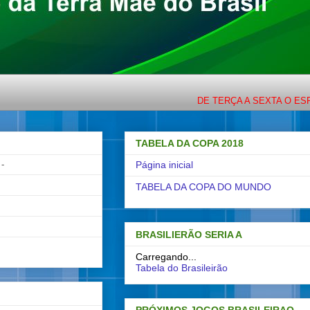
DE TERÇA A SEXTA O ESPORTE C
TABELA DA COPA 2018
-
Página inicial
TABELA DA COPA DO MUNDO
BRASILIERÃO SERIA A
Carregando...
Tabela do Brasileirão