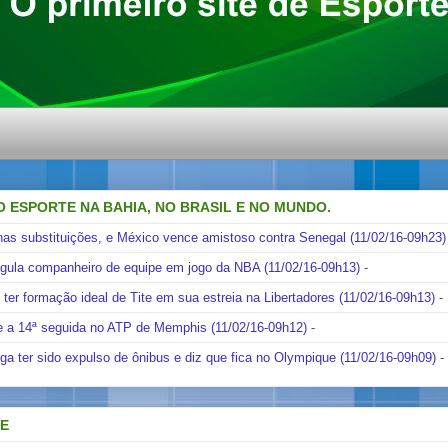
O ESPORTE NA BAHIA, NO BRASIL E NO MUNDO.
nas substituições, e México vence amistoso contra Senegal (11/02/16-09h23)
ngula companheiro de equipe em jogo da NBA (11/02/16-09h13)
-
i ter formação ideal de Tite em sua estreia na Libertadores (11/02/16-09h13)
-
e a 14ª seguida no ATP de Memphis (11/02/16-09h12)
-
ga ter sido expulso de ônibus e diz que fica no Olympique (11/02/16-09h09)
-
DE