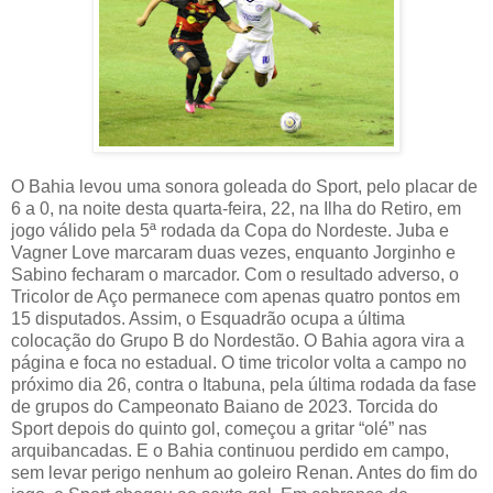
O Bahia levou uma sonora goleada do Sport, pelo placar de
6 a 0, na noite desta quarta-feira, 22, na Ilha do Retiro, em
jogo válido pela 5ª rodada da Copa do Nordeste. Juba e
Vagner Love marcaram duas vezes, enquanto Jorginho e
Sabino fecharam o marcador. Com o resultado adverso, o
Tricolor de Aço permanece com apenas quatro pontos em
15 disputados. Assim, o Esquadrão ocupa a última
colocação do Grupo B do Nordestão. O Bahia agora vira a
página e foca no estadual. O time tricolor volta a campo no
próximo dia 26, contra o Itabuna, pela última rodada da fase
de grupos do Campeonato Baiano de 2023. Torcida do
Sport depois do quinto gol, começou a gritar “olé” nas
arquibancadas. E o Bahia continuou perdido em campo,
sem levar perigo nenhum ao goleiro Renan. Antes do fim do