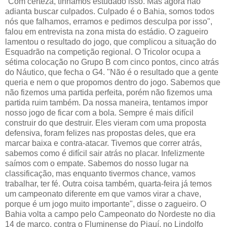
"Com certeza, tínhamos estudado isso. Mas agora não
adianta buscar culpados. Culpado é o Bahia, somos todos
nós que falhamos, erramos e pedimos desculpa por isso",
falou em entrevista na zona mista do estádio. O zagueiro
lamentou o resultado do jogo, que complicou a situação do
Esquadrão na competição regional. O Tricolor ocupa a
sétima colocação no Grupo B com cinco pontos, cinco atrás
do Náutico, que fecha o G4. "Não é o resultado que a gente
queria e nem o que propomos dentro do jogo. Sabemos que
não fizemos uma partida perfeita, porém não fizemos uma
partida ruim também. Da nossa maneira, tentamos impor
nosso jogo de ficar com a bola. Sempre é mais difícil
construir do que destruir. Eles vieram com uma proposta
defensiva, foram felizes nas propostas deles, que era
marcar baixa e contra-atacar. Tivemos que correr atrás,
sabemos como é difícil sair atrás no placar. Infelizmente
saímos com o empate. Sabemos do nosso lugar na
classificação, mas enquanto tivermos chance, vamos
trabalhar, ter fé. Outra coisa também, quarta-feira já temos
um campeonato diferente em que vamos virar a chave,
porque é um jogo muito importante", disse o zagueiro. O
Bahia volta a campo pelo Campeonato do Nordeste no dia
14 de março, contra o Fluminense do Piauí, no Lindolfo