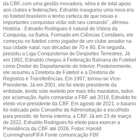
da CBF, com uma gestão inovadora, séria e de total apoio
aos clubes e federações. Ednaldo inaugurou uma nova era
no futebol brasileiro e tenho certeza de que novas e
importantes conquistas virão sob seu comando", afirmou.
História - Ednaldo Rodrigues é natural de Vitória da
Conquista, na Bahia. Formado em Ciências Contábeis, ele
começou no futebol como jogador de um clube amador na
sua cidade natal, nas décadas de 70 e 80. Em seguida,
presidiu a Liga Conquistense de Desportes Terrestres. Já
em 1992, Ednaldo chegou à Federação Bahiana de Futebol
como Diretor do Departamento do Interior. Posteriormente,
ele assumiu a Diretoria de Futebol e a Diretoria de
Registros e Transferências. Em 1997, tornou-se Vice-
Presidente. Já em 2001, ele foi eleito presidente da
entidade, tendo sido reeleito por mais três mandatos, todos
por aclamação. Após comandar a FBF até 2018, Ednaldo foi
eleito vice-presidente da CBF. Em agosto de 2021, o baiano
foi indicado pelo Conselho de Administração e escolhido
para presidir, de forma interina, a CBF. Já em 23 de março
de 2022, Ednaldo Rodrigues foi eleito para exercer a
Presidência da CBF até 2026. Fotos: Harold
Cunningham/FIFA Fonte comunicação FBF