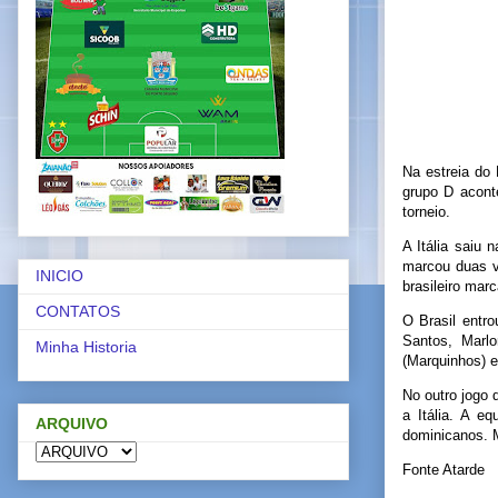
Na estreia do 
grupo D acont
torneio.
A Itália saiu
marcou duas v
INICIO
brasileiro marc
CONTATOS
O Brasil entr
Santos, Marl
Minha Historia
(Marquinhos) 
No outro jogo 
a Itália. A e
ARQUIVO
dominicanos. M
Fonte Atarde