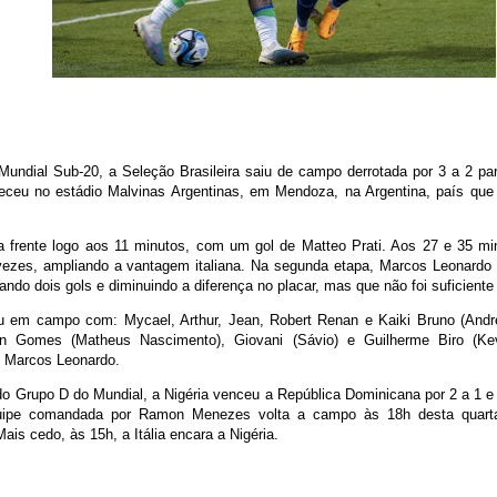
Mundial Sub-20, a Seleção Brasileira saiu de campo derrotada por 3 a 2 para
eceu no estádio Malvinas Argentinas, em Mendoza, na Argentina, país que
 na frente logo aos 11 minutos, com um gol de Matteo Prati. Aos 27 e 35 m
ezes, ampliando a vantagem italiana. Na segunda etapa, Marcos Leonardo 
ando dois gols e diminuindo a diferença no placar, mas que não foi suficiente 
ou em campo com: Mycael, Arthur, Jean, Robert Renan e Kaiki Bruno (Andr
on Gomes (Matheus Nascimento), Giovani (Sávio) e Guilherme Biro (Kev
e Marcos Leonardo.
do Grupo D do Mundial, a Nigéria venceu a República Dominicana por 2 a 1 e 
quipe comandada por Ramon Menezes volta a campo às 18h desta quarta-
ais cedo, às 15h, a Itália encara a Nigéria.