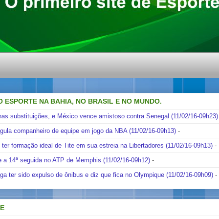
O ESPORTE NA BAHIA, NO BRASIL E NO MUNDO.
nas substituições, e México vence amistoso contra Senegal (11/02/16-09h23)
ngula companheiro de equipe em jogo da NBA (11/02/16-09h13)
-
i ter formação ideal de Tite em sua estreia na Libertadores (11/02/16-09h13)
-
e a 14ª seguida no ATP de Memphis (11/02/16-09h12)
-
ga ter sido expulso de ônibus e diz que fica no Olympique (11/02/16-09h09)
-
DE