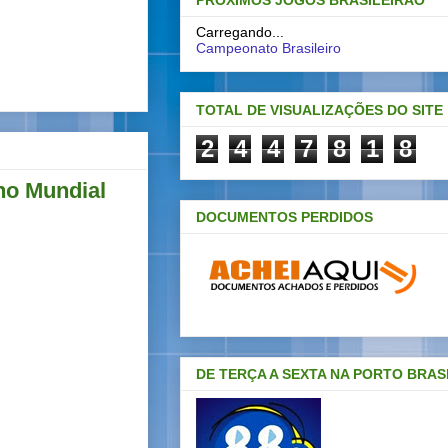
PRÓXIMOS JOGOS BRASILEIRAO
Carregando...
Campeonato Brasileiro
TOTAL DE VISUALIZAÇÕES DO SITE
2
4
4
7
8
1
8
 no Mundial
DOCUMENTOS PERDIDOS
DE TERÇA A SEXTA NA PORTO BRAS