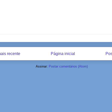
ais recente
Página inicial
Pos
Assinar:
Postar comentários (Atom)