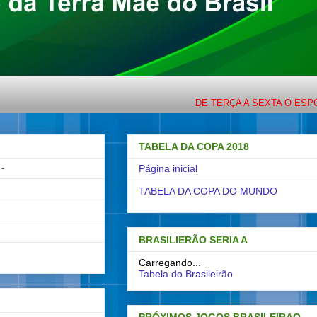
DE TERÇA A SEXTA O ESPORTE CO
TABELA DA COPA 2018
-
Página inicial
TABELA DA COPA DO MUNDO
BRASILIERÃO SERIA A
Carregando...
Tabela do Brasileirão