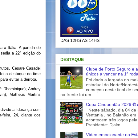
DAS 12HS AS 14HS
 a Itália. A partida do
 sedia a 22ª edição do
DESTAQUE
inutos, Cesare Casadei
Clube de Porto Seguro e a
únicos a vencer na 1ª rod
foi o destaque do time
para evitar a derrota.
Foi dada a largada no ma
estadual do Norte/Nordes
é Dhominique); Andrey
começou neste final de s
na frente foi um...
in); Matheus Martins
Copa Cinquentão 2026 ⚽
divide a liderança com
Neste sábado, dia 04 de a
Ventania , no Baianão em 
feira, 24, diante dos
acontecem três jogos pela
Presidente: Djalm...
Vídeo emocionante no Est