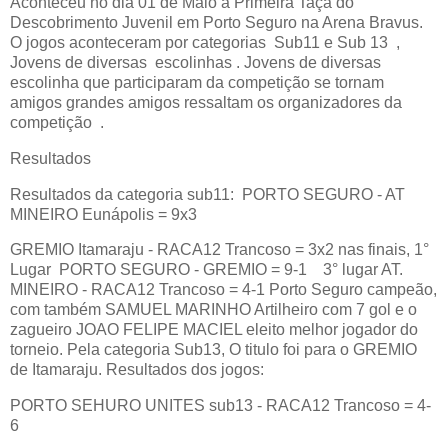
Aconteceu no dia 01 de Maio a Primeira Taça do
Descobrimento Juvenil em Porto Seguro na Arena Bravus.
O jogos aconteceram por categorias
Sub11 e Sub 13
,
Jovens de diversas
escolinhas . Jovens de diversas
escolinha que participaram da competição se tornam
amigos grandes amigos ressaltam os organizadores da
competição
.
Resultados
Resultados da categoria sub11:
PORTO SEGURO - AT
MINEIRO Eunápolis = 9x3
GREMIO Itamaraju - RACA12 Trancoso = 3x2 nas finais, 1°
Lugar
PORTO SEGURO - GREMIO = 9-1
3° lugar AT.
MINEIRO - RACA12 Trancoso = 4-1 Porto Seguro campeão,
com também SAMUEL MARINHO Artilheiro com 7 gol e o
zagueiro JOAO FELIPE MACIEL eleito melhor jogador do
torneio. Pela categoria Sub13, O titulo foi para o GREMIO
de Itamaraju. Resultados dos jogos:
PORTO SEHURO UNITES sub13 - RACA12 Trancoso = 4-
6