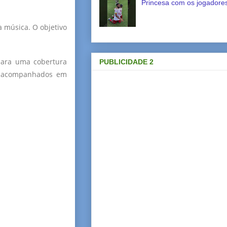
Princesa com os jogadores
a música. O objetivo
para uma cobertura
PUBLICIDADE 2
er acompanhados em