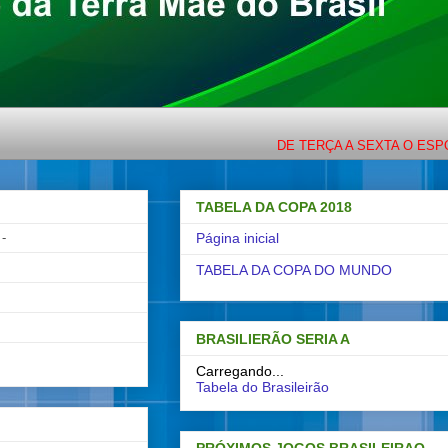
DE TERÇA A SEXTA O ESPORTE C
TABELA DA COPA 2018
-
Página inicial
TABELA DA COPA DO MUNDO
BRASILIERÃO SERIA A
Carregando...
Tabela do Brasileirão