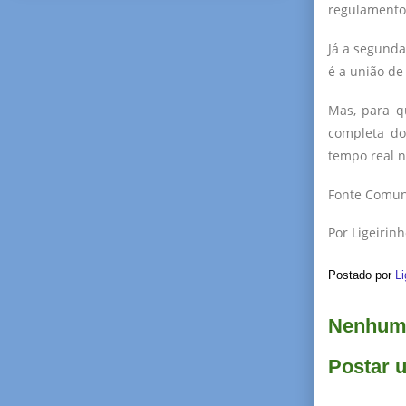
regulamento,
Já a segunda
é a união de
Mas, para q
completa do
tempo real n
Fonte Comun
Por Ligeirin
Postado por
Li
Nenhum 
Postar 