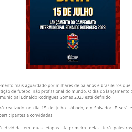
mento mais aguardado por milhares de baianos e brasileiros qu
tição de futebol não profissional do mundo. O dia do lançamento
rmunicipal Ednaldo Rodrigues Gomes 2023 está definido.
rá realizado no dia 15 de julho, sábado, em Salvador. E será e
participantes e convidadas.
á dividida em duas etapas. A primeira delas terá palestra