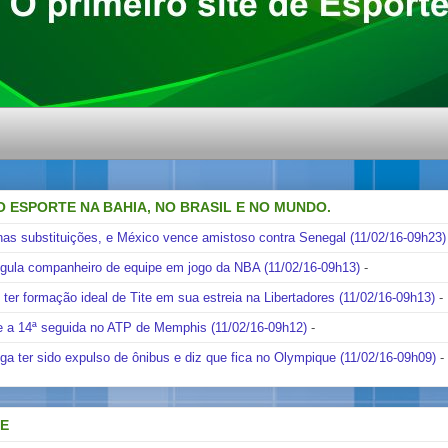
O ESPORTE NA BAHIA, NO BRASIL E NO MUNDO.
nas substituições, e México vence amistoso contra Senegal (11/02/16-09h23)
ngula companheiro de equipe em jogo da NBA (11/02/16-09h13)
-
i ter formação ideal de Tite em sua estreia na Libertadores (11/02/16-09h13)
-
e a 14ª seguida no ATP de Memphis (11/02/16-09h12)
-
ga ter sido expulso de ônibus e diz que fica no Olympique (11/02/16-09h09)
-
DE