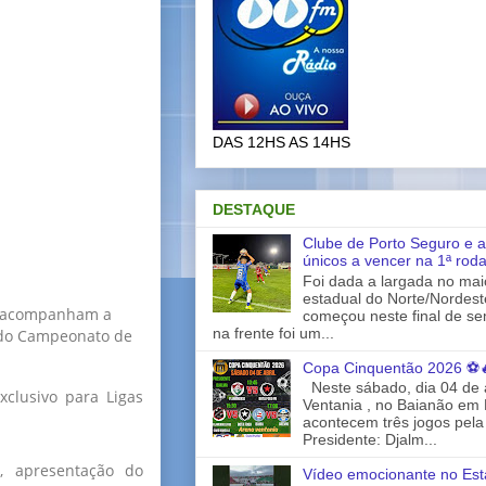
DAS 12HS AS 14HS
DESTAQUE
Clube de Porto Seguro e a
únicos a vencer na 1ª rod
Foi dada a largada no ma
estadual do Norte/Nordes
e acompanham a
começou neste final de s
na frente foi um...
 do Campeonato de
Copa Cinquentão 2026 ⚽
Neste sábado, dia 04 de a
xclusivo para Ligas
Ventania , no Baianão em 
acontecem três jogos pela
Presidente: Djalm...
s, apresentação do
Vídeo emocionante no Est