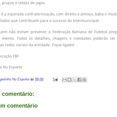
 grupos e tabela de jogos.
 é a esperada confraternização, com direito a almoço, baba e muit
 todos que contribuem para o sucesso do Intermunicipal.
uem não estiver presente, a Federação Bahiana de Futebol pre
 evento. Todos os detalhes, imagens e novidades poderão s
as redes sociais da entidade. Fique ligado!
icação FBF
ho No Esporte
geirinho No Esporte
às
08:08
comentário:
um comentário