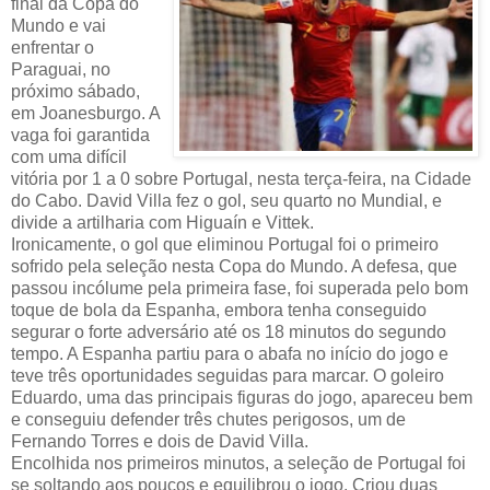
final da Copa do
Mundo e vai
enfrentar o
Paraguai, no
próximo sábado,
em Joanesburgo. A
vaga foi garantida
com uma difícil
vitória por 1 a 0 sobre Portugal, nesta terça-feira, na Cidade
do Cabo. David Villa fez o gol, seu quarto no Mundial, e
divide a artilharia com Higuaín e Vittek.
Ironicamente, o gol que eliminou Portugal foi o primeiro
sofrido pela seleção nesta Copa do Mundo. A defesa, que
passou incólume pela primeira fase, foi superada pelo bom
toque de bola da Espanha, embora tenha conseguido
segurar o forte adversário até os 18 minutos do segundo
tempo. A Espanha partiu para o abafa no início do jogo e
teve três oportunidades seguidas para marcar. O goleiro
Eduardo, uma das principais figuras do jogo, apareceu bem
e conseguiu defender três chutes perigosos, um de
Fernando Torres e dois de David Villa.
Encolhida nos primeiros minutos, a seleção de Portugal foi
se soltando aos poucos e equilibrou o jogo. Criou duas