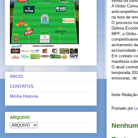
venda da trans
A Globo Comun
anticompetitiva
na hora de ren
O processo tra
Defesa Econôm
MPF, a Globo a
competitivame
acirramento da
exclusividade 
Em contato co
manifesta sob
O atual contra
temporada 2011
INICIO
emissoras, de 
CONTATOS
fonte Redação
Minha Historia
Postado por
Li
ARQUIVO
Nenhum 