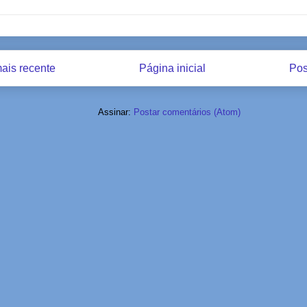
ais recente
Página inicial
Pos
Assinar:
Postar comentários (Atom)