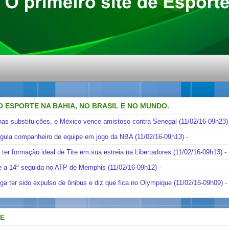
O ESPORTE NA BAHIA, NO BRASIL E NO MUNDO.
nas substituições, e México vence amistoso contra Senegal (11/02/16-09h23)
ngula companheiro de equipe em jogo da NBA (11/02/16-09h13)
-
i ter formação ideal de Tite em sua estreia na Libertadores (11/02/16-09h13)
-
e a 14ª seguida no ATP de Memphis (11/02/16-09h12)
-
ga ter sido expulso de ônibus e diz que fica no Olympique (11/02/16-09h09)
-
DE