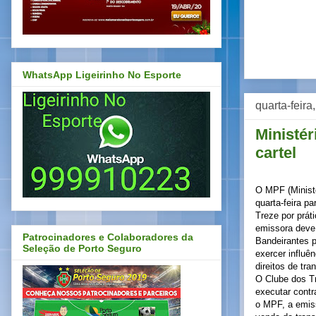
WhatsApp Ligeirinho No Esporte
quarta-feir
Ministér
cartel
O MPF (Ministé
quarta-feira p
Treze por prát
emissora deve
Patrocinadores e Colaboradores da
Bandeirantes p
Seleção de Porto Seguro
exercer influê
direitos de tr
O Clube dos T
executar contr
o MPF, a emis