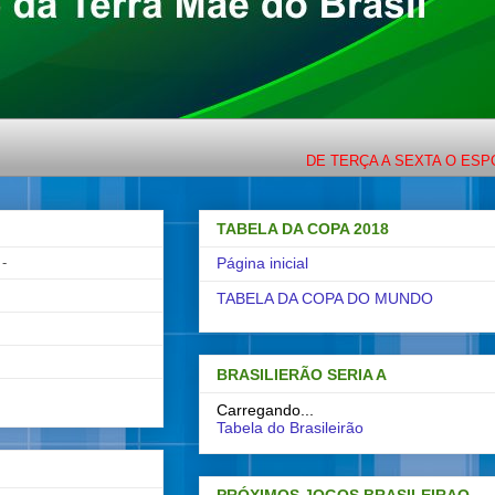
DE TERÇA A SEXTA O ESPORTE CO
TABELA DA COPA 2018
-
Página inicial
TABELA DA COPA DO MUNDO
BRASILIERÃO SERIA A
Carregando...
Tabela do Brasileirão