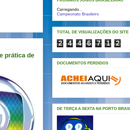
PRÓXIMOS JOGOS BRASILEIRAO
Carregando...
Campeonato Brasileiro
TOTAL DE VISUALIZAÇÕES DO SITE
2
4
4
6
7
1
2
e prática de
DOCUMENTOS PERDIDOS
DE TERÇA A SEXTA NA PORTO BRAS