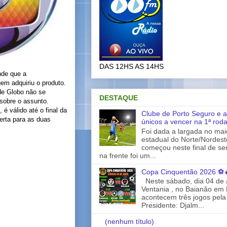
DAS 12HS AS 14HS
nde que a
em adquiriu o produto.
de Globo não se
DESTAQUE
sobre o assunto.
 válido até o final da
Clube de Porto Seguro e a
erta para as duas
únicos a vencer na 1ª rod
Foi dada a largada no ma
estadual do Norte/Nordes
começou neste final de s
na frente foi um...
Copa Cinquentão 2026 ⚽
Neste sábado, dia 04 de a
Ventania , no Baianão em 
acontecem três jogos pela
Presidente: Djalm...
(nenhum título)